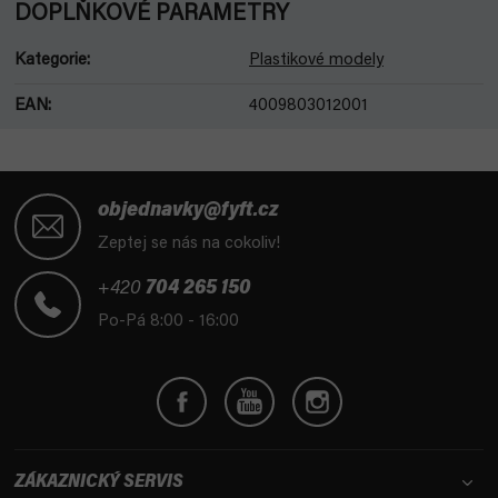
DOPLŇKOVÉ PARAMETRY
Kategorie
:
Plastikové modely
EAN
:
4009803012001
Z
á
objednavky@fyft.cz
p
Zeptej se nás na cokoliv!
a
t
+420
704 265 150
í
Po-Pá 8:00 - 16:00
ZÁKAZNICKÝ SERVIS