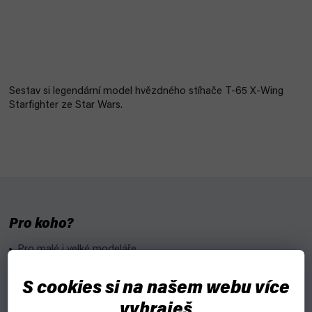
Sestav si legendární model hvězdného stíhače T-65 X-Wing
Starfighter ze Star Wars.
Pro koho?
Pro malé i velké modeláře.
Pro fanoušky Star Wars.
S cookies si na našem webu více
Proč?
vyhraješ