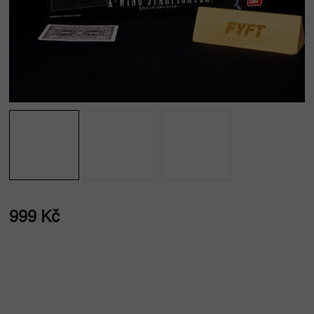
999 Kč
Měrná
cena: