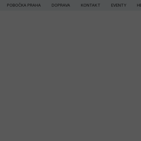
Přejít
POBOČKA PRAHA
DOPRAVA
KONTAKT
EVENTY
H
na
obsah