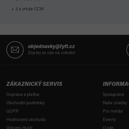
2 x vrtule CCW
Z
á
objednavky@fyft.cz
p
Zeptej se nás na cokoliv!
a
t
í
ZÁKAZNICKÝ SERVIS
INFORMA
Doprava a platba
Spolupráce
Obchodní podmínky
Naše značky
GDPR
Pro média
Hodnocení obchodu
Eventy
Vrácení zboží
O nás