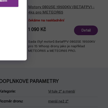
asím
tulí
Motory 0802SE 19500KV (BETAFPV) -
4ks pro METEOR65
čekáme na naskladnění
1 090 Kč
Detail
Do košíku
Sada čtyř motorů BetaFPV 0802SE 19500KV
 vytažení
pro 1S Whoop drony jako je například
METEOR65 a METEOR65 PRO.
DOPLŇKOVÉ PARAMETRY
Kategorie
:
Vrtule 2" a menší
Rozměr dronu
:
menší než 2"