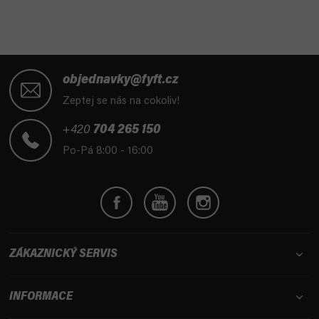
Z
á
objednavky@fyft.cz
p
Zeptej se nás na cokoliv!
a
t
+420
704 265 150
í
Po-Pá 8:00 - 16:00
ZÁKAZNICKÝ SERVIS
INFORMACE