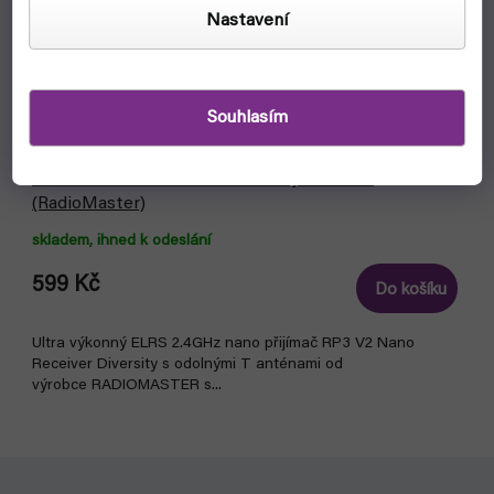
Nastavení
Souhlasím
RP3 V2 ELRS 2.4G Nano Diversity Receiver
(RadioMaster)
skladem, ihned k odeslání
599 Kč
Do košíku
Ultra výkonný ELRS 2.4GHz nano přijímač RP3 V2 Nano
Receiver Diversity s odolnými T anténami od
výrobce RADIOMASTER s...