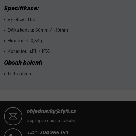
Specifikace:
Výrobce: TBS
Délka kabelu: 80mm / 130mm
Hmotnost: 0,84g
Konektor: u.FL / IPX1
Obsah balení:
1x
T
anténa
Z
á
objednavky@fyft.cz
p
Zeptej se nás na cokoliv!
a
t
+420
704 265 150