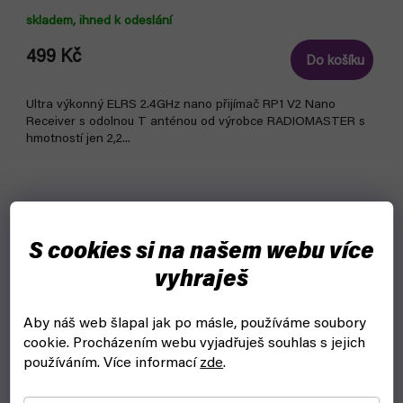
skladem, ihned k odeslání
499 Kč
Do košíku
Ultra výkonný ELRS 2.4GHz nano přijímač RP1 V2 Nano
Receiver s odolnou T anténou od výrobce RADIOMASTER s
hmotností jen 2,2...
S cookies si na našem webu více
vyhraješ
Aby náš web šlapal jak po másle, používáme soubory
cookie.
Procházením webu vyjadřuješ souhlas s jejich
používáním. Více informací
zde
.