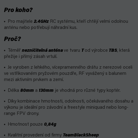
Pro koho?
Pro majitele
2.4GHz
RC systému, kteří chtějí velmi odolnou
anténu nebo potřebují náhradní kus.
Proč?
Téměř
nezničitelná anténa
ve tvaru
T
od výrobce
TBS
, která
přežije i přímý zásah vrtulí.
Je vyroben z lehkého, vícepramenného drátu z nerezové oceli
ve vstřikovaném pryžovém pouzdře, RF vyvážený s balunem
mezi aktivním prvkem a zemí.
Délka
80mm
a
130mm
je vhodná pro různé typy koptér.
Díky kombinace hmotnosti, odolnosti, očekávaného dosahu a
výkonu je ideální pro závodní a freestyle miniquad nebo long-
range FPV drony.
Hmotnost pouze
0,84g
Kvalitní provedení od firmy
TeamBlackSheep