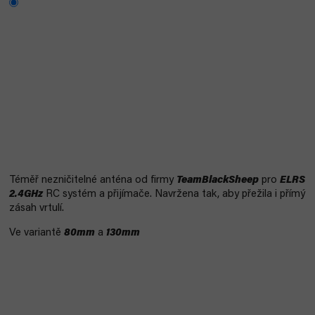
Téměř nezničitelné anténa od firmy
TeamBlackSheep
pro
ELRS
2.4GHz
RC systém a přijímače. Navržena tak, aby přežila i přímý
zásah vrtulí.
Ve variantě
80mm
a
130mm