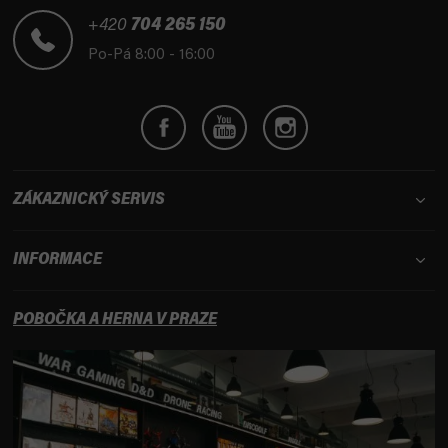
a
t
+420
704 265 150
í
Po-Pá 8:00 - 16:00
ZÁKAZNICKÝ SERVIS
INFORMACE
POBOČKA A HERNA V PRAZE