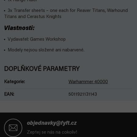
1x Range Ruler
3x Transfer sheets – one each for Reaver Titans, Warhound
Titans and Cerastus Knights
Vlastnosti:
Vydavatel: Games Workshop
Modely nejsou složené ani nabarvené.
DOPLŇKOVÉ PARAMETRY
Kategorie
:
Warhammer 40000
EAN
:
5011921131143
Z
á
objednavky@fyft.cz
p
Zeptej se nás na cokoliv!