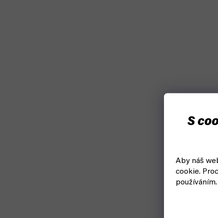
S coo
Aby náš web
cookie.
Proc
používáním.