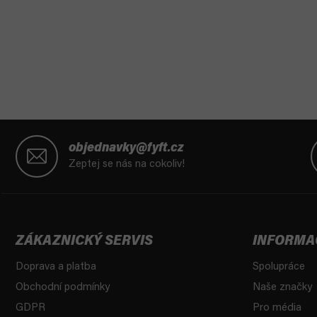
Z
á
objednavky@fyft.cz
p
Zeptej se nás na cokoliv!
a
t
í
ZÁKAZNICKÝ SERVIS
INFORMA
Doprava a platba
Spolupráce
Obchodní podmínky
Naše značky
GDPR
Pro média