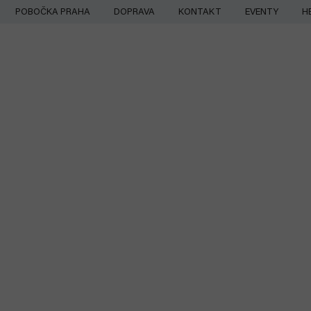
Přejít
POBOČKA PRAHA
DOPRAVA
KONTAKT
EVENTY
H
na
obsah