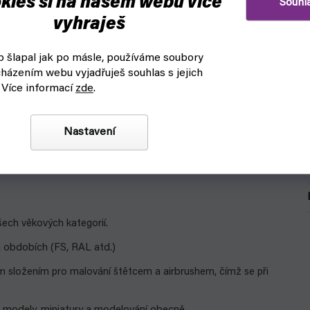
kies si na našem webu více
Souhl
vyhraješ
 šlapal jak po másle, používáme soubory
házením webu vyjadřuješ souhlas s jejich
 Více informací
zde
.
Nastavení
šech věkových kategorií.
h obdobích (FS, RAL atd.)
ím složením pro malování štětcem a airbrushem, čímž se při