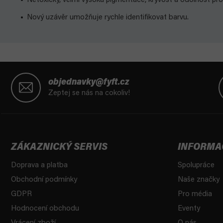
Netoxický, velmi vysoká pigmentace, kryvost a odolnost pr
Nový uzávěr umožňuje rychle identifikovat barvu.
Z
á
objednavky@fyft.cz
p
Zeptej se nás na cokoliv!
a
t
í
ZÁKAZNICKÝ SERVIS
INFORMA
Doprava a platba
Spolupráce
Obchodní podmínky
Naše značky
GDPR
Pro média
Hodnocení obchodu
Eventy