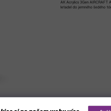
AK Acrylics 3Gen AIRCRAFT AK
letadel do jemného šedého tó