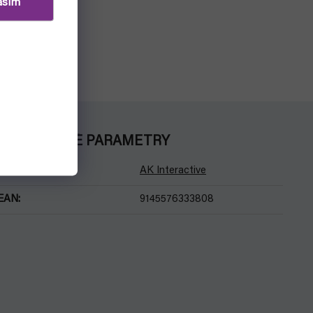
asím
DOPLŇKOVÉ PARAMETRY
Kategorie
:
AK Interactive
EAN
:
9145576333808