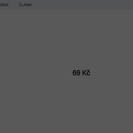
ERNA
ČLÁNKY
69 Kč
Měrná
cena: