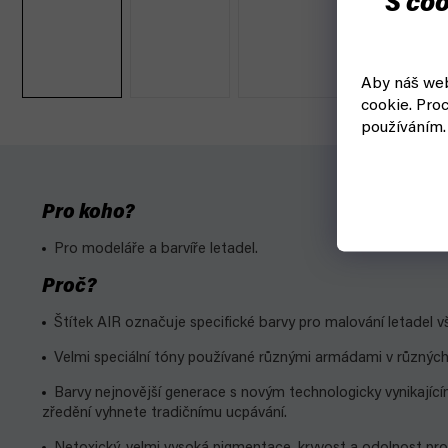
S coo
Aby náš web
cookie.
Proc
používáním.
Pro koho?
Pro modeláře a barvíře letadel.
Proč?
Štítek AIR označuje specifické barvy pro malování letadel v
Velmi speciální tóny používané různými armádami v různýc
Barvy nejnovější generace s novým technologicky vynikajíc
zředění vyhnete tradičnímu ucpávání.