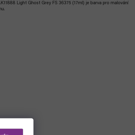
11888 Light Ghost Grey FS 36375 (17ml) je barva pro malování
nu.