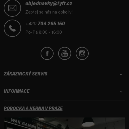
á
objednavky@fyft.cz
p
Zeptej se nás na cokoliv!
a
t
+420
704 265 150
í
Po-Pá 8:00 - 16:00
ZÁKAZNICKÝ SERVIS
INFORMACE
POBOČKA A HERNA V PRAZE