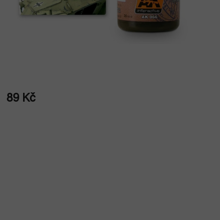
89 Kč
Měrná
cena: