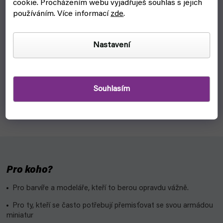
cookie.
Procházením webu vyjadřuješ souhlas s jejich
používáním. Více informací
zde
.
Příval Temnoty: Plameny pekelné (REXHry)
skladem, ihned k odeslání
Nastavení
2 650 Kč
Do košíku
Vydej se na dobrodružnou cestu kobkami a postav se zlu v
Souhlasím
kooperativní hře Příval temnoty: Plameny pekelné od REXHRy.
Jedinečné zpracování, detailní miniatury a spousta hodin...
Pro koho?
Pro barvíře a modeláře, kteří to berou opravdu vážně.
Pro ty, kteří se často potřebují přemisťovat se svou armádou
miniatur