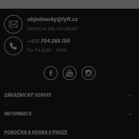
Z
á
objednavky@fyft.cz
p
Zeptej se nás na cokoliv!
a
t
+420
704 265 150
í
Po-Pá 8:00 - 16:00
ZÁKAZNICKÝ SERVIS
INFORMACE
POBOČKA A HERNA V PRAZE