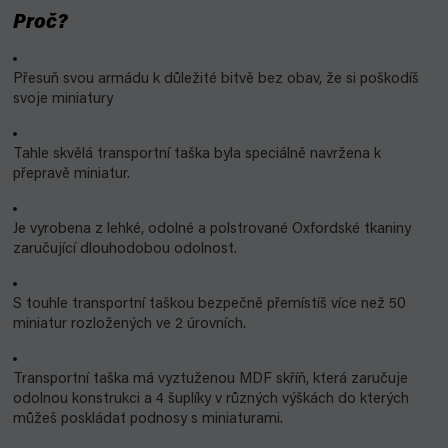
Proč?
Přesuň svou armádu k důležité bitvě bez obav, že si poškodíš
svoje miniatury
Tahle skvělá transportní taška byla speciálně navržena k
přepravě miniatur.
Je vyrobena z lehké, odolné a polstrované Oxfordské tkaniny
zaručující dlouhodobou odolnost.
S touhle transportní taškou bezpečně přemístíš více než 50
miniatur rozložených ve 2 úrovních.
Transportní taška má vyztuženou MDF skříň, která zaručuje
odolnou konstrukci a 4 šuplíky v různých výškách do kterých
můžeš poskládat podnosy s miniaturami.