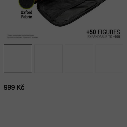
999 Kč
Měrná
cena: