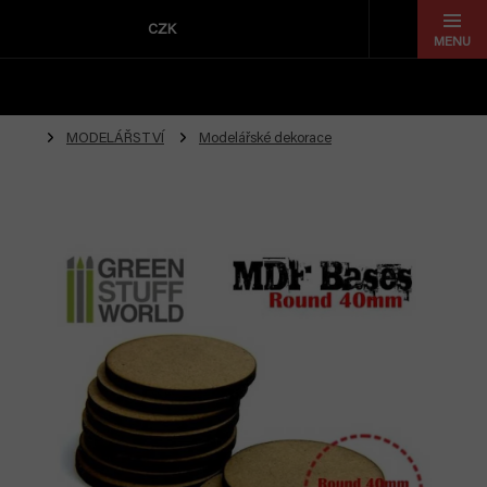
Přejít
na
CZK
obsah
MODELÁŘSTVÍ
Modelářské dekorace