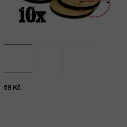
59 Kč
Měrná
cena: