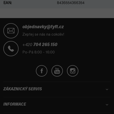
EAN
:
8436554366354
Z
á
objednavky@fyft.cz
p
Zeptej se nás na cokoliv!
a
t
+420
704 265 150
í
Po-Pá 8:00 - 16:00
ZÁKAZNICKÝ SERVIS
INFORMACE