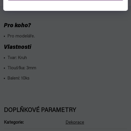
Pro koho?
Pro modeláře.
Vlastnosti
Tvar: Kruh
Tloušťka: 3mm
Balení: 10ks
DOPLŇKOVÉ PARAMETRY
Kategorie
:
Dekorace