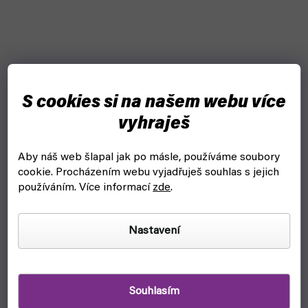
S cookies si na našem webu více
vyhraješ
Aby náš web šlapal jak po másle, používáme soubory
The Army Painter - Deadland Tuft
cookie.
Procházením webu vyjadřuješ souhlas s jejich
používáním. Více informací
zde
.
skladem, ihned k odeslání
169 Kč
Nastavení
Do košíku
Deadland Tuft je terénní doplněk na podstavce od Army
Painter.
Souhlasím