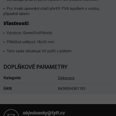
Pro trvalé upevnění stačí přetřít PVA lepidlem s vodou,
případně lakem.
Vlastnosti:
Výrobce: GreenStuffWorld
Přibližná velikost: 18x10 mm
Tato sada obsahuje 50 pytlů s pískem
DOPLŇKOVÉ PARAMETRY
Kategorie
:
Dekorace
EAN
:
8436554367153
Z
á
objednavky@fyft.cz