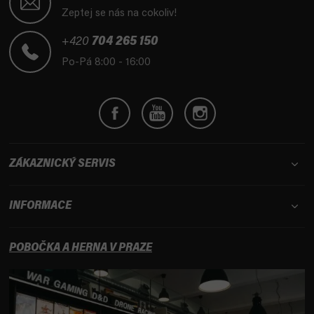
p
Zeptej se nás na cokoliv!
a
t
+420
704 265 150
í
Po-Pá 8:00 - 16:00
ZÁKAZNICKÝ SERVIS
INFORMACE
POBOČKA A HERNA V PRAZE