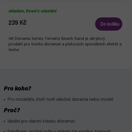
skladem, ihned k odeslání
239 Kč
Do košíku
AK Diorama Series Terrains Beach Sand je akrylový
produkt pro tvorbu dioramat a pískových speciálních efektů a
textur.
Pro koho?
Pro modeláře, kteří tvoří válečné diorama nebo model.
Proč?
Ideální pro vlastní stavbu dioramat.
Sandbags, pružné pytle s pískem lze snadno tvarovat.