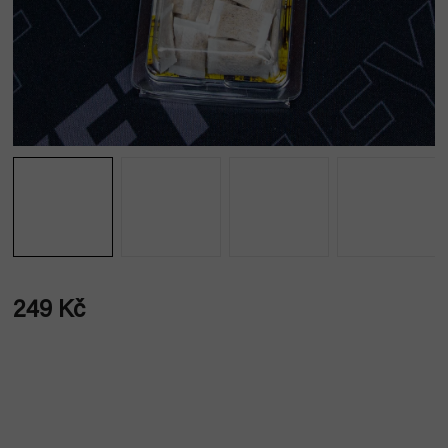
249 Kč
Měrná
cena: