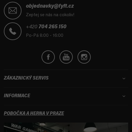
á
objednavky@fyft.cz
p
Zeptej se nás na cokoliv!
a
t
+420
704 265 150
í
Po-Pá 8:00 - 16:00
ZÁKAZNICKÝ SERVIS
INFORMACE
POBOČKA A HERNA V PRAZE