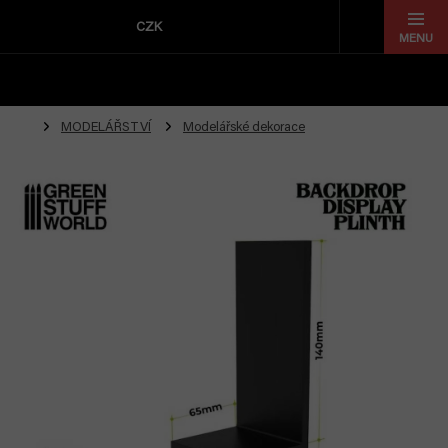
Přejít
na
CZK
obsah
MODELÁŘSTVÍ
Modelářské dekorace