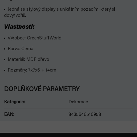
Jedná se stylový display s unikátním pozadím, který si
dovytvoříš.
Vlastnosti:
Výrobce: GreenStuffWorld
Barva: Černá
Materiál: MDF dřevo
Rozměry: 7x7x6 + 14cm
DOPLŇKOVÉ PARAMETRY
Kategorie
:
Dekorace
EAN
:
8435646510958
Z