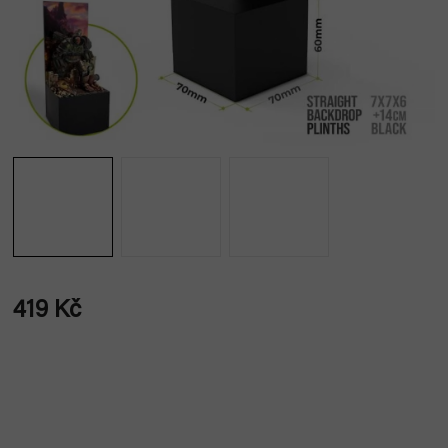
419 Kč
Měrná
cena: