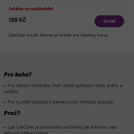
čekáme na naskladnění
199 Kč
Detail
LifeColor acrylic thinner je ředidlo pro všechny barvy.
Pro koho?
Pro vášnivé modeláře, kteří chtějí vyzkoušet něco jiného a
nového
Pro ty, kteří využívají k barvení svých miniatur airbrush
Proč?
Lak LifeColor je jednoduše použitelný jak štětcem, tak i
airbrush
stříkací pistolí.