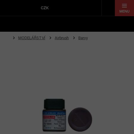
Přejít
na
CZK
obsah
MODELÁŘSTVÍ
Airbrush
Barvy