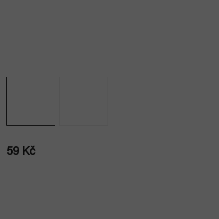
59 Kč
Měrná
cena: