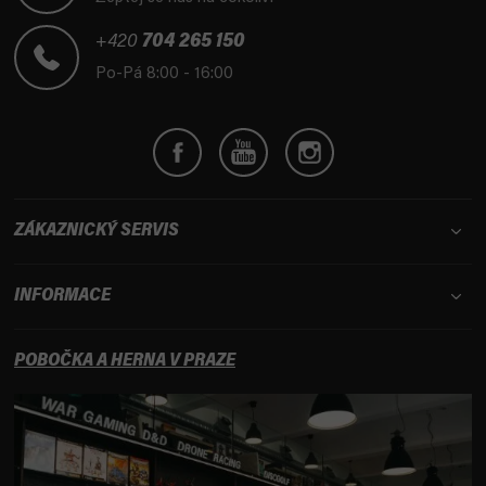
a
t
+420
704 265 150
í
Po-Pá 8:00 - 16:00
ZÁKAZNICKÝ SERVIS
INFORMACE
POBOČKA A HERNA V PRAZE