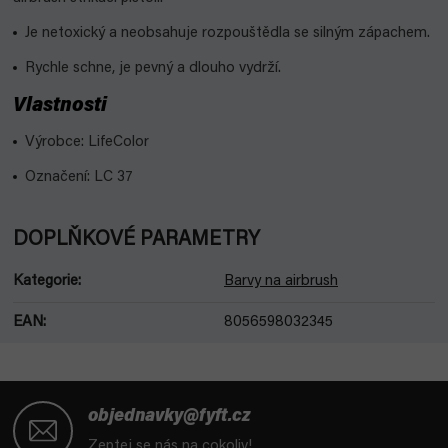
Je netoxický a neobsahuje rozpouštědla se silným
zápachem.
Rychle schne, je pevný a
dlouho vydrží.
Vlastnosti
Výrobce: LifeColor
Označení: LC 37
DOPLŇKOVÉ PARAMETRY
Kategorie
:
Barvy na airbrush
EAN
:
8056598032345
Z
á
objednavky@fyft.cz
p
Zeptej se nás na cokoliv!