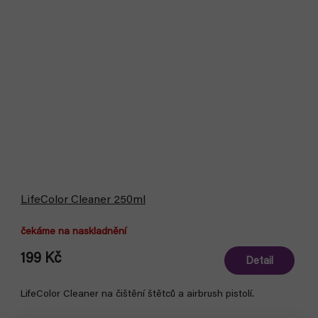
LifeColor Cleaner 250ml
čekáme na naskladnění
199 Kč
Detail
LifeColor Cleaner na čištění štětců a airbrush pistolí.