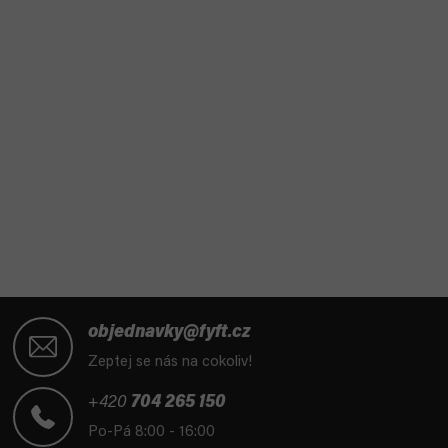
Z
á
objednavky@fyft.cz
p
Zeptej se nás na cokoliv!
a
t
+420
704 265 150
í
Po-Pá 8:00 - 16:00