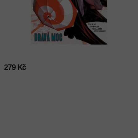
279 Kč
Měrná
cena: