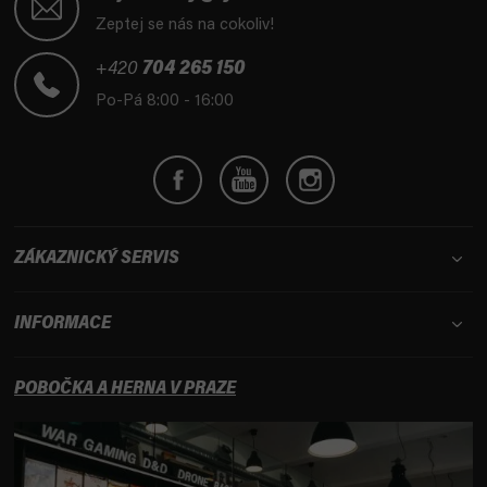
p
Zeptej se nás na cokoliv!
a
t
+420
704 265 150
í
Po-Pá 8:00 - 16:00
ZÁKAZNICKÝ SERVIS
INFORMACE
POBOČKA A HERNA V PRAZE