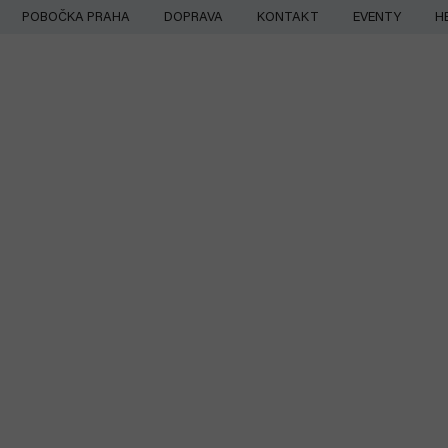
Přejít
POBOČKA PRAHA
DOPRAVA
KONTAKT
EVENTY
H
na
obsah