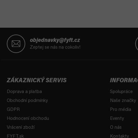
Z
á
objednavky@fyft.cz
p
Zeptej se nás na cokoliv!
a
t
í
ZÁKAZNICKÝ SERVIS
INFORMA
Doprava a platba
Spolupráce
Obchodní podmínky
Naše značky
GDPR
Pro média
Hodnocení obchodu
Eventy
Vrácení zboží
O nás
FYFT.sk
Kontakty