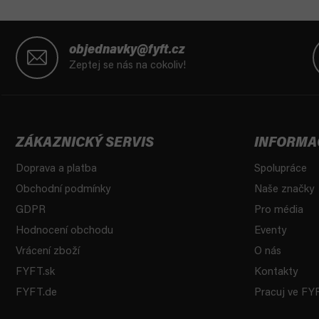
Z
á
objednavky@fyft.cz
p
Zeptej se nás na cokoliv!
a
t
í
ZÁKAZNICKÝ SERVIS
INFORMA
Doprava a platba
Spolupráce
Obchodní podmínky
Naše značky
GDPR
Pro média
Hodnocení obchodu
Eventy
Vrácení zboží
O nás
FYFT.sk
Kontakty
FYFT.de
Pracuj ve FY