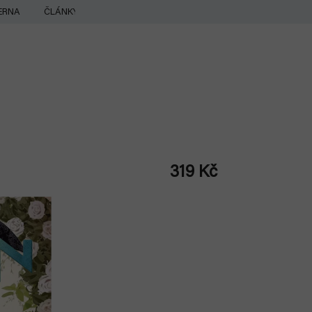
ERNA
ČLÁNKY
319 Kč
Měrná
cena: