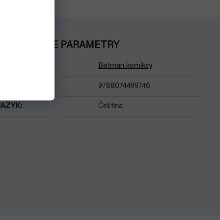
DOPLŇKOVÉ PARAMETRY
Kategorie
:
Batman komiksy
EAN
:
9788074499746
JAZYK
:
Čeština