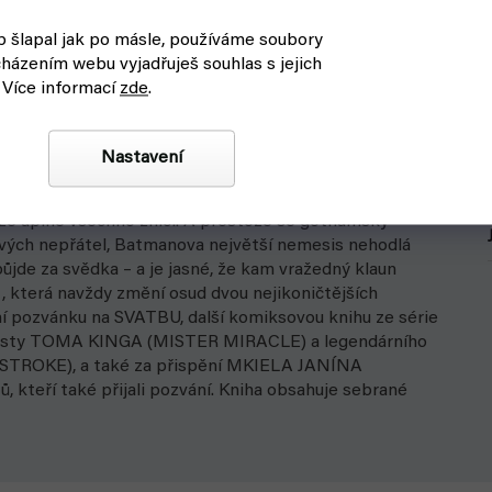
 šlapal jak po másle, používáme soubory
házením webu vyjadřuješ souhlas s jejich
 Více informací
zde
.
 po celé dekády – a zuby a nehty se bránili tomu, aby
došlo, na povrch vybublaly jejich skutečné vzájemné
zek zpečetili svatbou století. Ale pro tyhle dva osudem
Nastavení
. Zatímco se Bruce a Selina chystají, že do toho praští,
ooster Gold se smrtelně nebezpečnou misí, která oba
 že úplně všechno zničí. A přestože se gothamský
svých nepřátel, Batmanova největší nemesis nehodlá
ůjde za svědka – a je jasné, že kam vražedný klaun
, která navždy změní osud dvou nejikoničtějších
lní pozvánku na SVATBU, další komiksovou knihu ze série
risty TOMA KINGA (MISTER MIRACLE) a legendárního
TROKE), a také za přispění MKIELA JANÍNA
 kteří také přijali pozvání. Kniha obsahuje sebrané