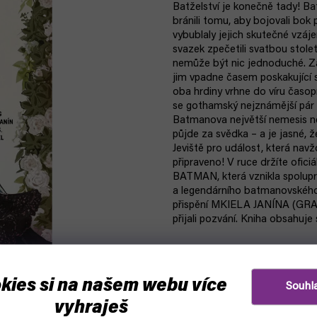
Batželství je konečně tady! Ba
bránili tomu, aby bojovali bok
vybublaly jejich skutečné vzá
svazek zpečetili svatbou stole
nemůže být nic jednoduché. Zat
jim vpadne časem poskakující 
oba hrdiny vrhne do víru časop
se gothamský nejznámější pár 
Batmanova největší nemesis ne
půjde za svědka – a je jasné, 
Jeviště pro událost, která nav
připraveno! V ruce držíte ofic
BATMAN, která vznikla spolu
a legendárního batmanovskéh
přispění MKIELA JANÍNA (GRAYS
přijali pozvání. Kniha obsahu
kies si na našem webu více
Souhl
vyhraješ