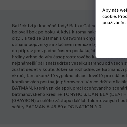
Aby náš web
cookie.
Proc
používáním.
Batželství je konečně tady! Bats a Cat se spolu utkávali
bojovali bok po boku. A když k tomu nakonec přece jen 
city… a teď se Batman s Catwoman chystají, aby svůj sva
stíhané bojovníky se zločinem nemůže být nic jednoduché
do příprav jim vpadne časem poskakující superhrdina B
hrdiny vrhne do víru časoprostorového kontinua a hrozí,
nejznámější pár snaží udržet veselku stranou od všech 
zůstat sedět v koutě. Joker se rozhodne, že Batmanovi p
vkročí, tam okamžitě vypukne chaos. Jeviště pro událost
komiksových postav, je připraveno! V ruce držíte oficiá
BATMAN, která vznikla spoluprací oceňovaného scená
batmanovského kreslíře TONYHO S. DANIELA (DEATHS
(GRAYSON) a celého zástupu dalších talentovaných hostů,
sešity BATMAN č. 45-50 a DC NATION č. 0.