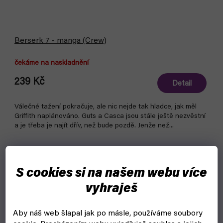
Berserk 7 - manga (Crew)
čekáme na naskladnění
239 Kč
Detail
Válečné tažení pokračuje, ale nic nejde tak hladce, jak měl
Griffith naplánováno. Guts a Casca jsou stále ještě nezvěstní
a je třeba je najít dřív, než bude pozdě. Jenže než...
S cookies si na našem webu více
vyhraješ
Aby náš web šlapal jak po másle, používáme soubory