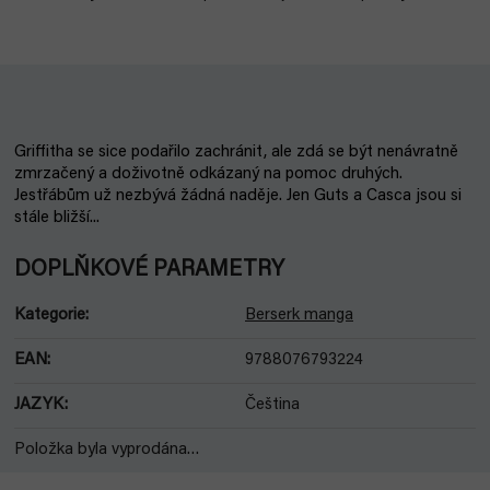
Griffitha se sice podařilo zachránit, ale zdá se být nenávratně
zmrzačený a doživotně odkázaný na pomoc druhých.
Jestřábům už nezbývá žádná naděje. Jen Guts a Casca jsou si
stále bližší...
DOPLŇKOVÉ PARAMETRY
Kategorie
:
Berserk manga
EAN
:
9788076793224
JAZYK
:
Čeština
Položka byla vyprodána…