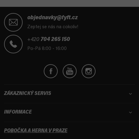
Z
á
objednavky@fyft.cz
p
Zeptej se nás na cokoliv!
a
t
+420
704 265 150
í
Po-Pá 8:00 - 16:00
ZÁKAZNICKÝ SERVIS
INFORMACE
POBOČKA A HERNA V PRAZE