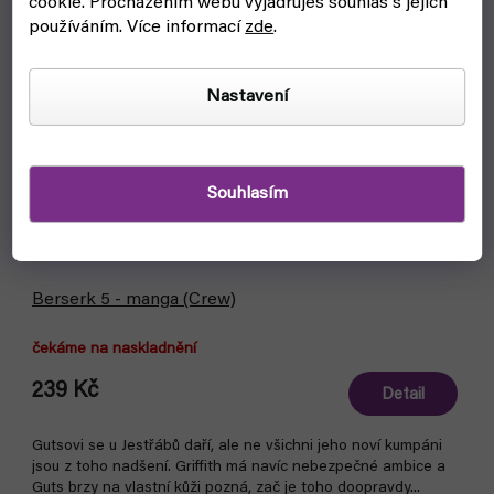
cookie.
Procházením webu vyjadřuješ souhlas s jejich
používáním. Více informací
zde
.
Nastavení
Souhlasím
Berserk 5 - manga (Crew)
čekáme na naskladnění
239 Kč
Detail
Gutsovi se u Jestřábů daří, ale ne všichni jeho noví kumpáni
jsou z toho nadšení. Griffith má navíc nebezpečné ambice a
Guts brzy na vlastní kůži pozná, zač je toho doopravdy...