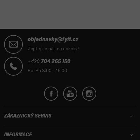
Z
á
objednavky@fyft.cz
p
Zeptej se nás na cokoliv!
a
t
+420
704 265 150
í
Po-Pá 8:00 - 16:00
ZÁKAZNICKÝ SERVIS
INFORMACE