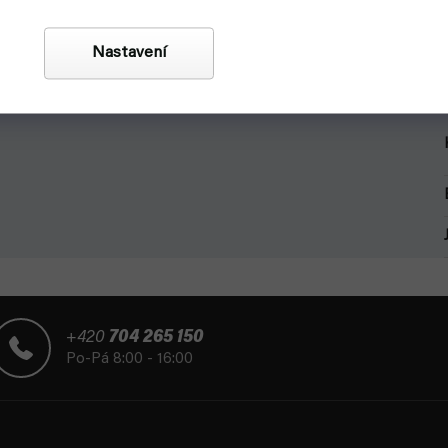
Nastavení
otázku, která Emmu a její přátele tak dlouho trápí. A lov
+420
704 265 150
Po-Pá 8:00 - 16:00