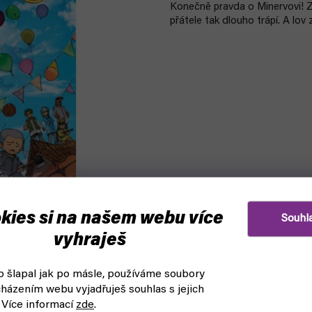
Konečně pravda o Minervovi! Z
přátele tak dlouho trápí. A lov z
kies si na našem webu více
Souhl
vyhraješ
 šlapal jak po másle, používáme soubory
házením webu vyjadřuješ souhlas s jejich
 Více informací
zde
.