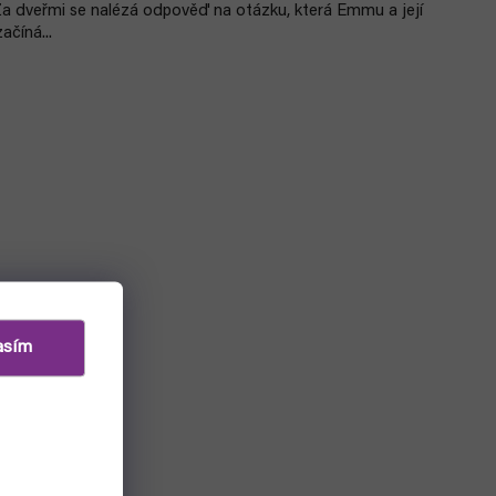
a dveřmi se nalézá odpověď na otázku, která Emmu a její
ačíná...
asím