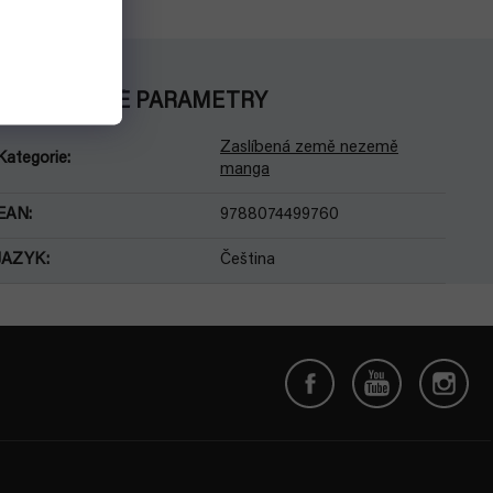
DOPLŇKOVÉ PARAMETRY
Zaslíbená země nezemě
Kategorie
:
manga
EAN
:
9788074499760
JAZYK
:
Čeština