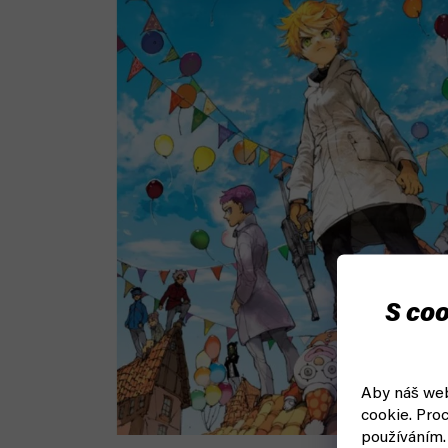
S coo
Aby náš web
cookie.
Proc
používáním.