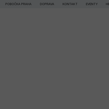
Přejít
POBOČKA PRAHA
DOPRAVA
KONTAKT
EVENTY
H
na
obsah