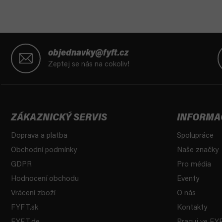
Z
á
objednavky@fyft.cz
p
Zeptej se nás na cokoliv!
a
t
í
ZÁKAZNICKÝ SERVIS
INFORMA
Doprava a platba
Spolupráce
Obchodní podmínky
Naše značky
GDPR
Pro média
Hodnocení obchodu
Eventy
Vrácení zboží
O nás
FYFT.sk
Kontakty