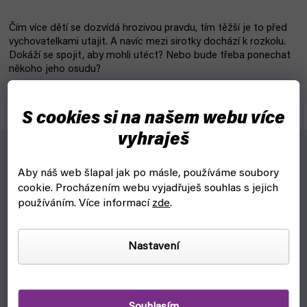
Čím více dětí se dozvídá hrozivou pravdu, tím těžší je to před
vychovatelkami utajit. A navíc mezi sirotky dochází k rozkolu.
Dokáží se spojit, aby mohli utéct? Nebo bude třeba ponechat
někoho jeho osudu?
S cookies si na našem webu více
vyhraješ
Čím více dětí se dozvídá hrozivou pravdu, tím těžší je to
Aby náš web šlapal jak po másle, používáme soubory
před vychovatelkami utajit. A navíc mezi sirotky dochází k
cookie.
Procházením webu vyjadřuješ souhlas s jejich
rozkolu. Dokáží se spojit, aby mohli utéct? Nebo bude
používáním. Více informací
zde
.
třeba ponechat někoho jeho osudu?
Nastavení
DOPLŇKOVÉ PARAMETRY
Kategorie
:
Zaslíbená země nezemě manga