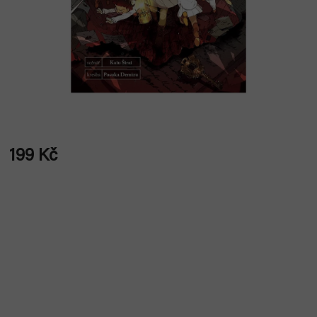
199 Kč
Měrná
cena: