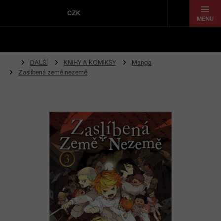
Přejít
na
CZK
obsah
DALŠÍ
KNIHY A KOMIKSY
Manga
Zaslíbená země nezemě