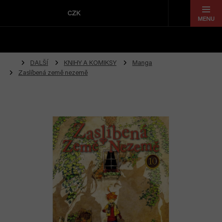
Přejít
na
CZK
obsah
DALŠÍ
KNIHY A KOMIKSY
Manga
Zaslíbená země nezemě