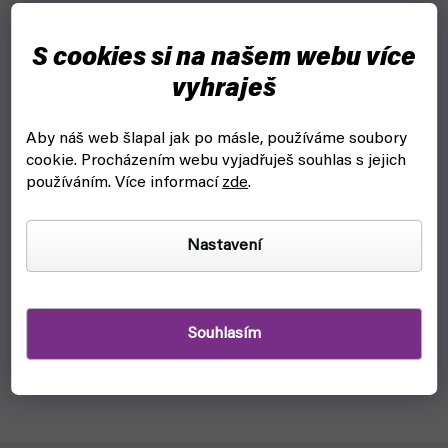
S cookies si na našem webu více
vyhraješ
Aby náš web šlapal jak po másle, používáme soubory
cookie.
Procházením webu vyjadřuješ souhlas s jejich
Zaslíbená Země Nezemě 13 - manga (Crew)
používáním. Více informací
zde
.
skladem, ihned k odeslání
Nastavení
199 Kč
Do košíku
Bojovat s démony nebylo snadné, ale bojovat s lidmi… to je
Souhlasím
ještě horší. Zatímco Emma a děti utíkají před svými
pronásledovateli do divočiny, snaží se Lucas a Hugo
nepřátele...