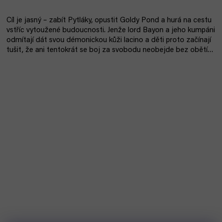
Cíl je jasný – zabít Pytláky, opustit Goldy Pond a hurá na cestu
vstříc vytoužené budoucnosti. Jenže lord Bayon a jeho kumpáni
odmítají dát svou démonickou kůži lacino a děti proto začínají
tušit, že ani tentokrát se boj za svobodu neobejde bez obětí…