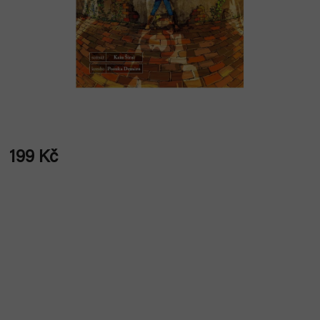
199 Kč
Měrná
cena: