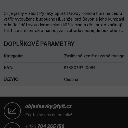
Cíl je jasný – zabít Pytláky, opustit Goldy Pond a hurá na cestu
vstříc vytoužené budoucnosti. Jenže lord Bayon a jeho kumpáni
odmítají dát svou démonickou kůži lacino a děti proto začínají
tušit, že ani tentokrát se boj za svobodu neobejde bez obětí…
DOPLŇKOVÉ PARAMETRY
Kategorie
:
Zaslíbená země nezemě manga
EAN
:
9788076790094
JAZYK
:
Čeština
Z
á
objednavky@fyft.cz
p
Zeptej se nás na cokoliv!
a
t
+420
704 265 150