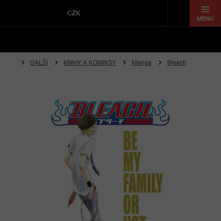
Přejít
na
CZK
obsah
DALŠÍ
KNIHY A KOMIKSY
Manga
Bleach