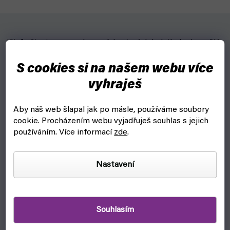
Ičigův život se pomalu vrací do starých kolejí, ale domnělý
klid trvá jen krátce: (staro)noví přátelé i nepřátelé jsou tu
a Ičigo se s nimi musí chtě nechtě vypořádat. Snadné to
S cookies si na našem webu více
nemá ani Urjú Išida, který ve snaze získat zpět svou
vyhraješ
ztracenou sílu přijme pomoc od někoho, s kým nevychází
zrovna nejlépe...
Aby náš web šlapal jak po másle, používáme soubory
cookie.
Procházením webu vyjadřuješ souhlas s jejich
používáním. Více informací
zde
.
DOPLŇKOVÉ PARAMETRY
Kategorie
:
Bleach manga
Nastavení
EAN
:
9788074493577
JAZYK
:
Čeština
Souhlasím
Položka byla vyprodána…