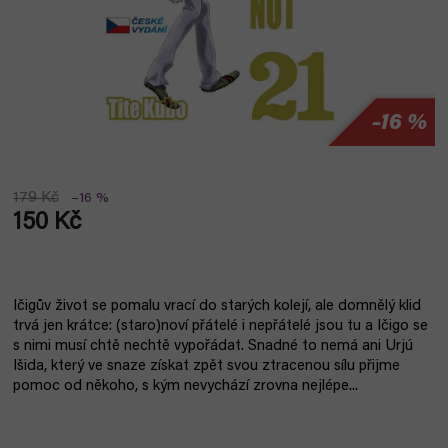
–16 %
179 Kč
–16 %
150 Kč
Měrná
cena:
Ičigův život se pomalu vrací do starých kolejí, ale domnělý klid
trvá jen krátce: (staro)noví přátelé i nepřátelé jsou tu a Ičigo se
s nimi musí chtě nechtě vypořádat. Snadné to nemá ani Urjú
Išida, který ve snaze získat zpět svou ztracenou sílu přijme
pomoc od někoho, s kým nevychází zrovna nejlépe...