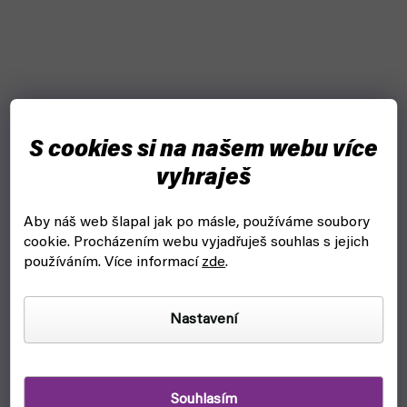
S cookies si na našem webu více
vyhraješ
Aby náš web šlapal jak po másle, používáme soubory
Tinyhawk III Plus ELRS (EMAX) - RTF Kit
cookie.
Procházením webu vyjadřuješ souhlas s jejich
používáním. Více informací
zde
.
skladem, ihned k odeslání
8 990 Kč
Do košíku
Nastavení
Tinyhawk III Plus RTF je kompletní set malého dronu, FPV
brýlí, vysílačky, nabíječky i baterií od firmy Emax vhodný pro
začínající piloty. Sada tedy obsahuje vše potřebné pro...
Souhlasím