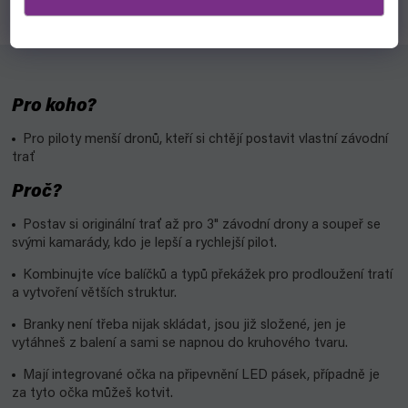
Pro koho?
Pro piloty menší dronů, kteří si chtějí postavit vlastní závodní
trať
Proč?
Postav si originální trať až pro 3" závodní drony a soupeř se
svými kamarády, kdo je lepší a rychlejší pilot.
Kombinujte více balíčků a typů překážek pro prodloužení tratí
a vytvoření větších struktur.
Branky není třeba nijak skládat, jsou již složené, jen je
vytáhneš z balení a sami se napnou do kruhového tvaru.
Mají integrované očka na připevnění LED pásek, případně je
za tyto očka můžeš kotvit.