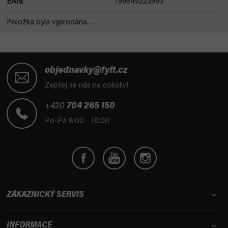
EAN
:
799649223993
Položka byla vyprodána…
Z
á
objednavky@fyft.cz
p
Zeptej se nás na cokoliv!
a
t
+420
704 265 150
í
Po-Pá 8:00 - 16:00
ZÁKAZNICKÝ SERVIS
INFORMACE