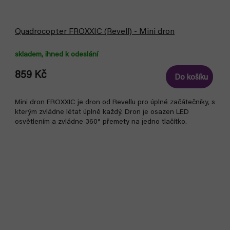
Quadrocopter FROXXIC (Revell) - Mini dron
skladem, ihned k odeslání
859 Kč
Do košíku
Mini dron FROXXIC je dron od Revellu pro úplné začátečníky, s
kterým zvládne létat úplně každý. Dron je osazen LED
osvětlením a zvládne 360° přemety na jedno tlačítko.
Bestseller