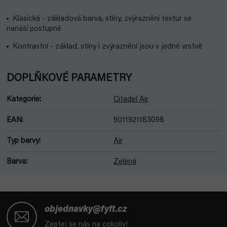
Klasická - základová barva, stíny, zvýraznění textur se
nanáší postupně
Kontrastní - základ, stíny i zvýraznění jsou v jedné vrstvě
DOPLŇKOVÉ PARAMETRY
Kategorie
:
Citadel Air
EAN
:
5011921183098
Typ barvy
:
Air
Barva
:
Zelená
Z
á
objednavky@fyft.cz
p
Zeptej se nás na cokoliv!