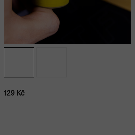
129 Kč
Měrná
cena: