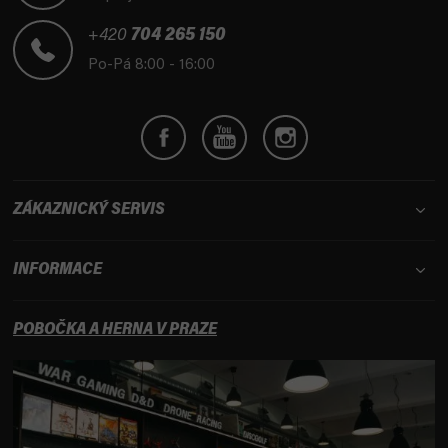
a
t
+420
704 265 150
í
Po-Pá 8:00 - 16:00
ZÁKAZNICKÝ SERVIS
INFORMACE
POBOČKA A HERNA V PRAZE