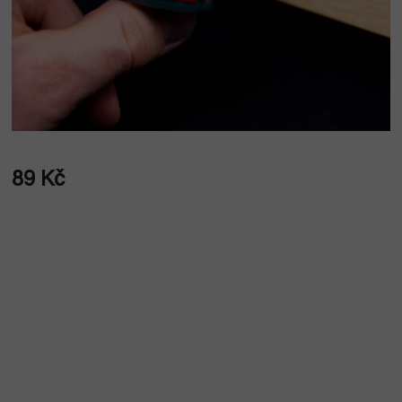
89 Kč
Měrná
cena: