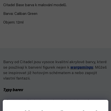
Citadel Base barva k malování modelů.
Barva: Caliban Green
Objem: 12ml
Barvy od Citadel jsou vysoce kvalitní akrylové barvy, které
se používají k barvení figurek nejen k
wargamingu
. Můžeš
se inspirovat již hotovým schématem a nebo zapojit
vlastní fantazii.
Typy barev
Contrast - základ, stíny a zvýraznění v jedné vrstvě s
kontrastními barvami.