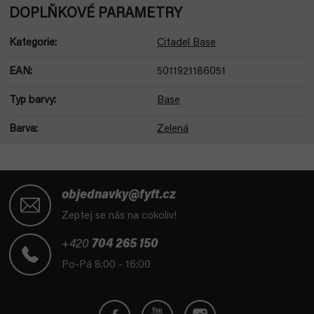
DOPLŇKOVÉ PARAMETRY
Kategorie
:
Citadel Base
EAN
:
5011921186051
Typ barvy
:
Base
Barva
:
Zelená
Z
á
objednavky@fyft.cz
p
Zeptej se nás na cokoliv!
a
t
+420
704 265 150
í
Po-Pá 8:00 - 16:00