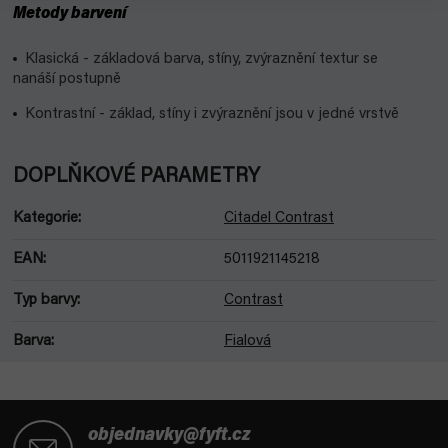
Metody barvení
Klasická - základová barva, stíny, zvýraznění textur se
nanáší postupně
Kontrastní - základ, stíny i zvýraznění jsou v jedné vrstvě
DOPLŇKOVÉ PARAMETRY
Kategorie
:
Citadel Contrast
EAN
:
5011921145218
Typ barvy
:
Contrast
Barva
:
Fialová
Z
á
objednavky@fyft.cz