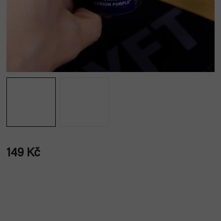
149 Kč
Měrná
cena: