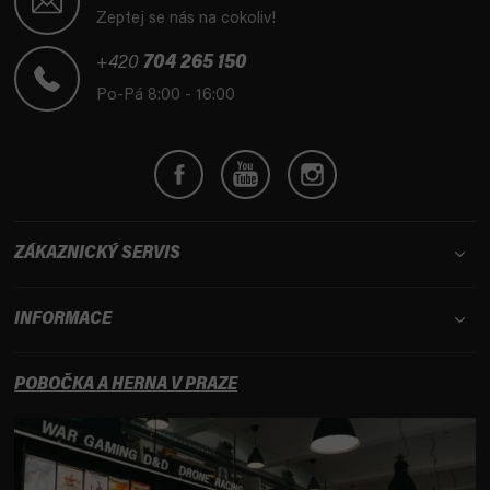
p
Zeptej se nás na cokoliv!
a
t
+420
704 265 150
í
Po-Pá 8:00 - 16:00
ZÁKAZNICKÝ SERVIS
INFORMACE
POBOČKA A HERNA V PRAZE