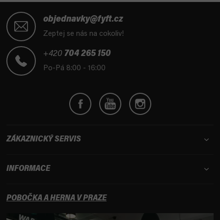
Z
á
objednavky@fyft.cz
p
Zeptej se nás na cokoliv!
a
t
+420
704 265 150
í
Po-Pá 8:00 - 16:00
ZÁKAZNICKÝ SERVIS
INFORMACE
POBOČKA A HERNA V PRAZE