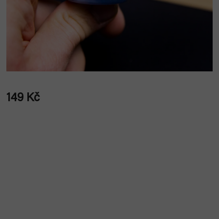
149 Kč
Měrná
cena: