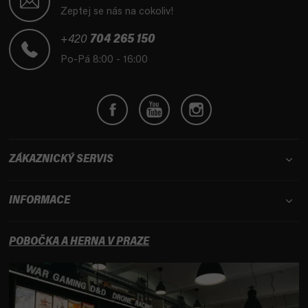
p
Zeptej se nás na cokoliv!
a
t
+420
704 265 150
í
Po-Pá 8:00 - 16:00
ZÁKAZNICKÝ SERVIS
INFORMACE
POBOČKA A HERNA V PRAZE