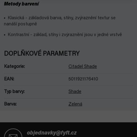
Metody barvení
Klasická - základová barva, stíny, zvýraznění textur se
nanáší postupně
Kontrastní - základ, stíny i zvýraznění jsou v jedné vrstvě
DOPLŇKOVÉ PARAMETRY
Kategorie
:
Citadel Shade
EAN
:
5011921176410
Typ barvy
:
Shade
Barva
:
Zelená
Z
á
objednavky@fyft.cz