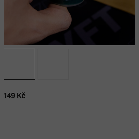
149 Kč
Měrná
cena: