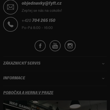
á
objednavky@fyft.cz
p
Zeptej se nás na cokoliv!
a
t
+420
704 265 150
í
Po-Pá 8:00 - 16:00
ZÁKAZNICKÝ SERVIS
INFORMACE
POBOČKA A HERNA V PRAZE