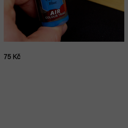
75 Kč
Měrná
cena: