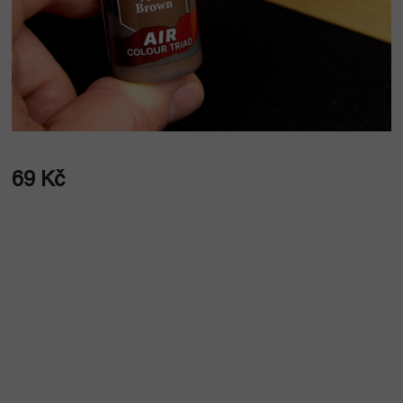
69 Kč
Měrná
cena: