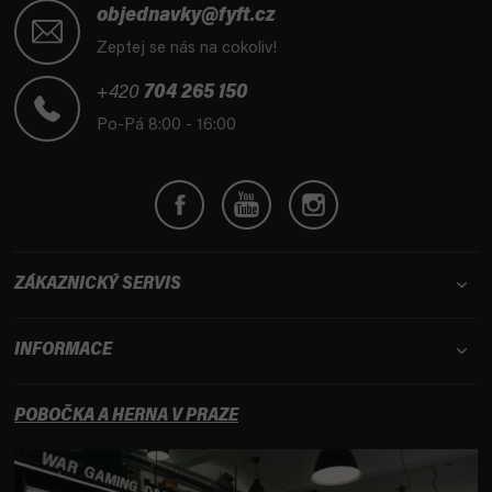
á
objednavky@fyft.cz
p
Zeptej se nás na cokoliv!
a
t
+420
704 265 150
í
Po-Pá 8:00 - 16:00
ZÁKAZNICKÝ SERVIS
INFORMACE
POBOČKA A HERNA V PRAZE