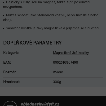
Destičky s čísly jsou na magnet, takže ti při posouvání
nevypadnou.
Můžeš skládat jako standardní kostku, nebo Klotski a nebo
obojí.
Samotná kostka je taky magnetická a příjemně se s ní otáčí.
DOPLŇKOVÉ PARAMETRY
Kategorie
:
Magnetické 3x3 kostky
EAN
:
6952516807496
Rozměr
:
85mm
Hmotnost
:
300g
Z
á
objednavky@fyft.cz