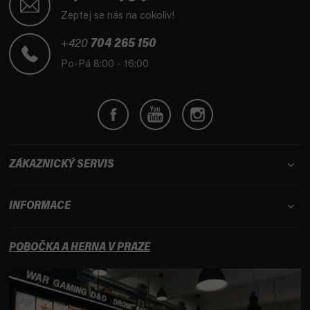
p
Zeptej se nás na cokoliv!
a
t
+420
704 265 150
í
Po-Pá 8:00 - 16:00
ZÁKAZNICKÝ SERVIS
INFORMACE
POBOČKA A HERNA V PRAZE