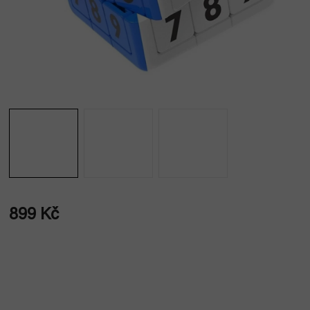
899 Kč
Měrná
cena: