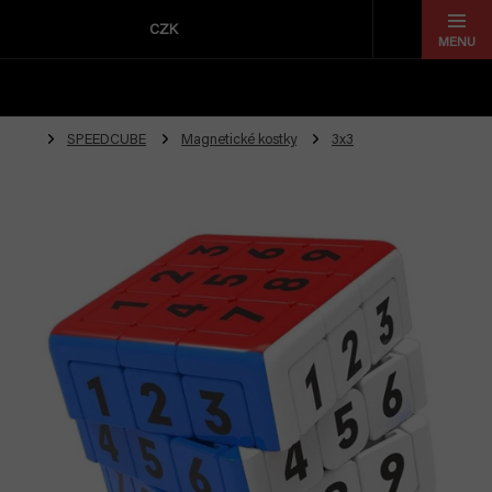
Přejít
na
CZK
obsah
SPEEDCUBE
Magnetické kostky
3x3