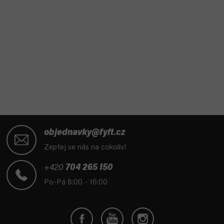
Z
á
objednavky@fyft.cz
p
Zeptej se nás na cokoliv!
a
t
+420
704 265 150
í
Po-Pá 8:00 - 16:00