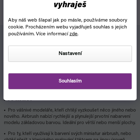
vyhraješ
je ideální pro domácí práce a díky svému výkonu se hodí i...
Aby náš web šlapal jak po másle, používáme soubory
cookie.
Procházením webu vyjadřuješ souhlas s jejich
používáním. Více informací
zde
.
Airbrush
Nastavení
Airbrush technika funguje na principu jemného stříkání barvy
na povrchy modelů pomocí kompresoru.
Díky airbrushi je barvení miniatur plynulejší, jemnější, rychlejší
a modelářům umožňuje větší kontrolu při barvení modelů či
Souhlasím
dioramat.
Pro koho?
Pro vášnivé modeláře, kteří chtějí vyzkoušet něco jiného nebo
nového. Airbrush nabízí rychlejší a plynulejší prvotní nabarvení
modelu základovou barvou. Ideální pro větší nebo menší plochy.
Pro ty, kteří využívají k barvení svých miniatur airbrush, nebo