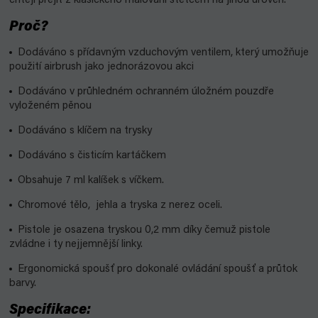
chtějí přejít z klasického malování štětcem na jinou úroveň.
Proč?
Dodáváno s přídavným vzduchovým ventilem, který umožňuje
použití airbrush jako jednorázovou akci
Dodáváno v průhledném ochranném úložném pouzdře
vyloženém pěnou
Dodáváno s klíčem na trysky
Dodáváno s čisticím kartáčkem
Obsahuje 7 ml kalíšek s víčkem.
Chromové tělo, jehla a tryska z nerez oceli.
Pistole je osazena tryskou 0,2 mm díky čemuž pistole
zvládne i ty nejjemnější linky.
Ergonomická spoušť pro dokonalé ovládání spoušť a průtok
barvy.
Specifikace: