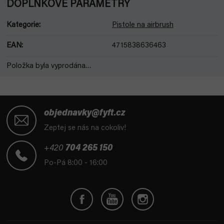
DOPLŇKOVÉ PARAMETRY
Kategorie
:
Pistole na airbrush
EAN
:
4715838636463
Položka byla vyprodána…
Z
á
objednavky@fyft.cz
p
Zeptej se nás na cokoliv!
a
t
+420
704 265 150
í
Po-Pá 8:00 - 16:00