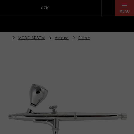
Přejít
na
CZK
obsah
MODELÁŘSTVÍ
Airbrush
Pistole