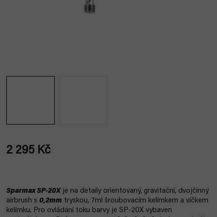
2 295 Kč
Měrná
cena:
Sparmax SP-20X
je na detaily orientovaný, gravitační, dvojčinný
airbrush s
0,2mm
tryskou, 7ml šroubovacím kelímkem a víčkem
kelímku. Pro ovládání toku barvy je SP-20X vybaven