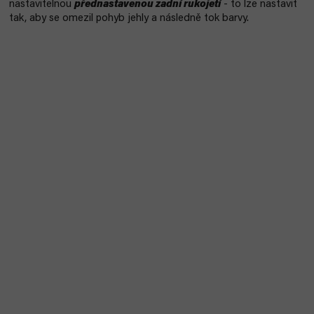
nastavitelnou
přednastavenou zadní rukojetí
- to lze nastavit
tak, aby se omezil pohyb jehly a následně tok barvy.