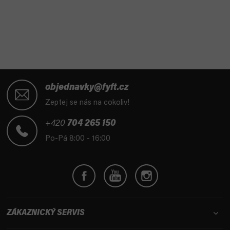
Z
á
objednavky@fyft.cz
p
Zeptej se nás na cokoliv!
a
t
+420
704 265 150
í
Po-Pá 8:00 - 16:00
ZÁKAZNICKÝ SERVIS