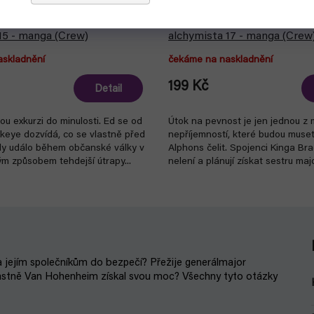
lchemist - Ocelový
Fullmetal Alchemist - Ocelo
15 - manga (Crew)
alchymista 17 - manga (Crew
askladnění
čekáme na naskladnění
199 Kč
Detail
ou exkurzi do minulosti. Ed se od
Útok na pevnost je jen jednou z
keye dozvídá, co se vlastně před
nepříjemností, které budou muse
dy událo během občanské války v
Alphons čelit. Spojenci Kinga Bra
kým způsobem tehdejší útrapy...
nelení a plánují získat sestru maj
Armstronga na...
 jejím společníkům do bezpečí? Přežije generálmajor
lastně Van Hohenheim získal svou moc? Všechny tyto otázky