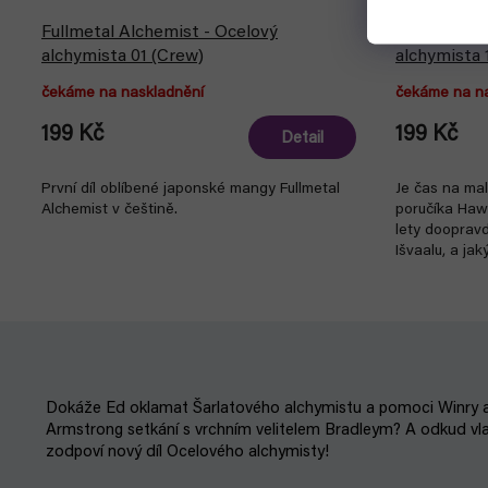
Fullmetal Alchemist - Ocelový
Fullmetal A
alchymista 01 (Crew)
alchymista 
čekáme na naskladnění
čekáme na n
199 Kč
199 Kč
Detail
První díl oblíbené japonské mangy Fullmetal
Je čas na mal
Alchemist v češtině.
poručíka Haw
lety dooprav
Išvaalu, a ja
Dokáže Ed oklamat Šarlatového alchymistu a pomoci Winry a
Armstrong setkání s vrchním velitelem Bradleym? A odkud v
zodpoví nový díl Ocelového alchymisty!