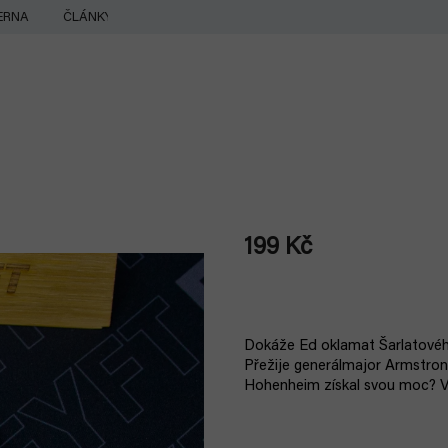
ERNA
ČLÁNKY
199 Kč
Měrná
cena:
Dokáže Ed oklamat Šarlatovéh
Přežije generálmajor Armstron
Hohenheim získal svou moc? Vš