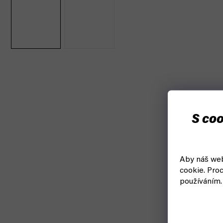
S coo
Aby náš web
cookie.
Proc
používáním.