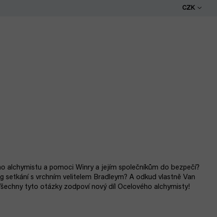
CZK
o alchymistu a pomoci Winry a jejím společníkům do bezpečí?
g setkání s vrchním velitelem Bradleym? A odkud vlastně Van
echny tyto otázky zodpoví nový díl Ocelového alchymisty!