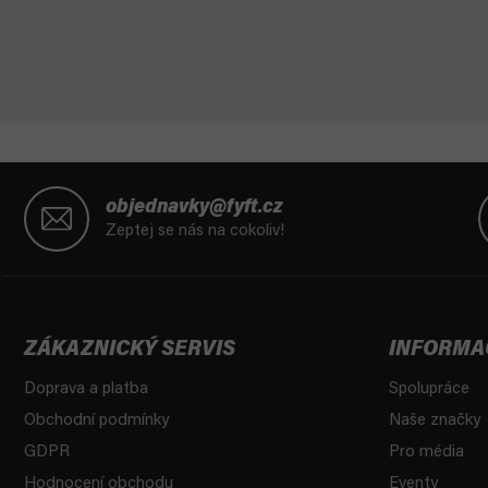
Z
á
objednavky@fyft.cz
p
Zeptej se nás na cokoliv!
a
t
í
ZÁKAZNICKÝ SERVIS
INFORMA
Doprava a platba
Spolupráce
Obchodní podmínky
Naše značky
GDPR
Pro média
Hodnocení obchodu
Eventy