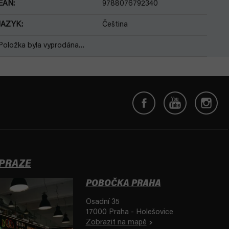
EAN
:
9788076792340
JAZYK
:
Čeština
Položka byla vyprodána…
 PRAZE
POBOČKA PRAHA
Osadní 35
17000 Praha - Holešovice
Zobrazit na mapě