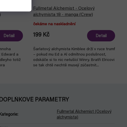
vý
Fullmetal Alchemist - Ocelový
)
alchymista 18 - manga (Crew)
čekáme na naskladnění
199 Kč
Detail
Detail
 mnoha
Šarlatový alchymista Kimblee drží v ruce trumf
t Edward a
– pokud mu Ed a Al odmítnou poslušnost,
dleyho totiž
odskáče si to nic netušící Winry. Bratři Elricovi
ora
se tak chtě nechtě musejí zúčastnit...
DOPLŇKOVÉ PARAMETRY
Fullmetal Alchemist (Ocelový
Kategorie
:
alchymista)