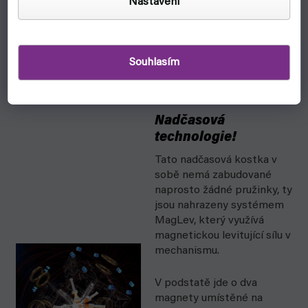
Nastavení
kterou používají světoví
rekordmani jako třeba
Feliks Zemdegs, držitel
více než 100 světových
Souhlasím
rekordů!
Nadčasová
technologie!
Tato nadčasová kostka v
sobě nemá zabudované
naprosto žádné pružinky, ty
jsou nahrazeny systémem
MagLev, který využívá
magnetickou levitující sílu v
mechanismu.
V podstatě jde o dva
magnety umístěné na