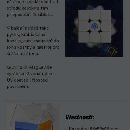
nástroje a vzdálenost od
středu kostky a tím
přizpůsobit flexibilitu.
V balení najdeš také
pytlík, krabičku na
kostku, sadu magnetů do
rohů kostky a nástroj pro
seřízení středu.
GAN 12 M MagLev se
vyrábí ve 2 variantách s
UV coated i frosted
povrchem.
Vlastnosti:
Rozměry: 56x56x56 mm