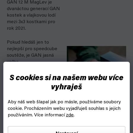
GAN 12 M MagLev je
dvanáctou generací GAN
kostek a vlajkovou lodí
mezi 3x3 kostkami pro
rok 2021.
Pokud hledáš jen to
nejlepší pro speedcube
soutěže, je GAN jasná
volba.
GAN 12 M MagLev je
S cookies si na našem webu více
jako Apple mezi
vyhraješ
kostkami. Naprosto
spolehlivá a jednoduše
Aby náš web šlapal jak po másle, používáme soubory
nastavitelná TOP
cookie.
Procházením webu vyjadřuješ souhlas s jejich
kostka.
používáním. Více informací
zde
.
Skládej jako šampion s
kostkou od značky,