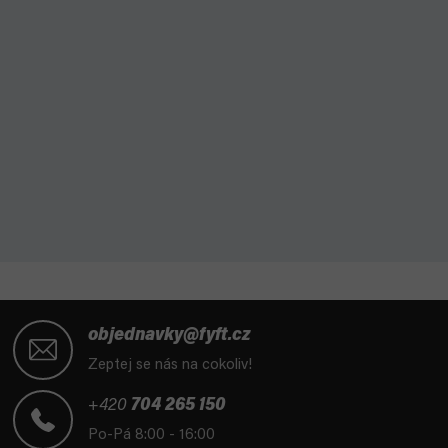
Z
á
objednavky@fyft.cz
p
Zeptej se nás na cokoliv!
a
t
+420
704 265 150
í
Po-Pá 8:00 - 16:00