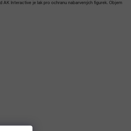
d AK Interactive je lak pro ochranu nabarvených figurek. Objem