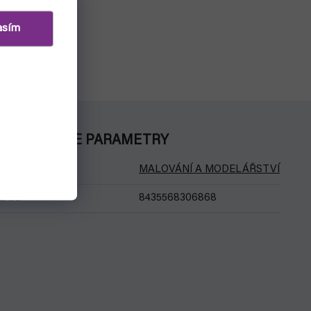
asím
DOPLŇKOVÉ PARAMETRY
Kategorie
:
MALOVÁNÍ A MODELÁŘSTVÍ
EAN
:
8435568306868