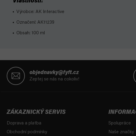
Vlastnosti:
Výrobce: AK Interactive
Označení: AK11239
Obsah: 100 ml
Z
á
objednavky@fyft.cz
p
Zeptej se nás na cokoliv!
a
t
í
ZÁKAZNICKÝ SERVIS
INFORMA
Doprava a platba
Spolupráce
Obchodní podmínky
Naše značky