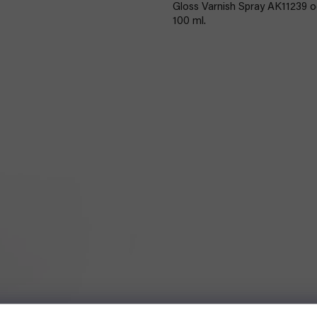
Gloss Varnish Spray AK11239 o
100 ml.