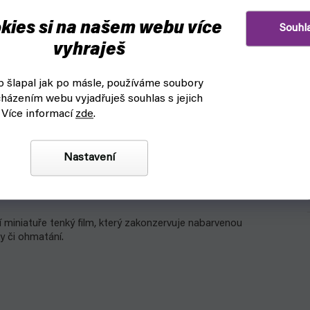
kies si na našem webu více
Souhl
vyhraješ
 šlapal jak po másle, používáme soubory
házením webu vyjadřuješ souhlas s jejich
 Více informací
zde
.
Nastavení
odely.
ojí miniatuře tenký film, který zakonzervuje nabarvenou
y či ohmatání.