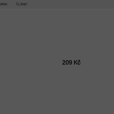
ERNA
ČLÁNKY
209 Kč
Měrná
cena: