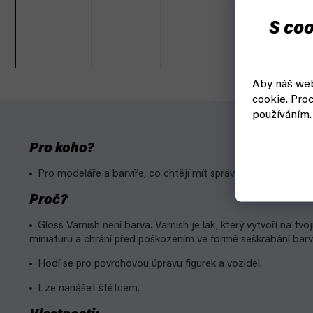
S coo
Aby náš web
cookie.
Proc
používáním.
Pro koho?
Pro modeláře a barvíře, co chtějí mít správný základ pro m
Proč?
Gloss Varnish není barva. Varnish je lak, který vytvoří na tv
miniaturu a chrání před poškozením ve formě seškrábání barv
Hodí se pro povrchovou úpravu figurek a vozidel.
Lze nanášet štětcem.