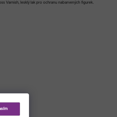
ss Varnish, lesklý lak pro ochranu nabarvených figurek.
asím