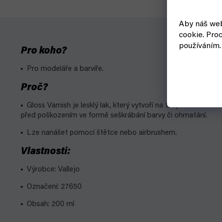
Aby náš web
cookie.
Proc
používáním.
Pro koho?
Pro modeláře a barvíře.
Proč?
Gloss Varnish je lesklý lak, který vytvoří na tvojí miniatuře
před poškozením ve formě seškrábání barvy či ohmatání.
Lze nanášet pomocí štětce nebo airbrushem.
Vlastnosti:
Výrobce: Vallejo
Označení: 27650
Obsah: 200 ml