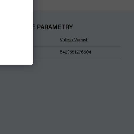
DOPLŇKOVÉ PARAMETRY
Kategorie
:
Vallejo Varnish
EAN
:
8429551276504