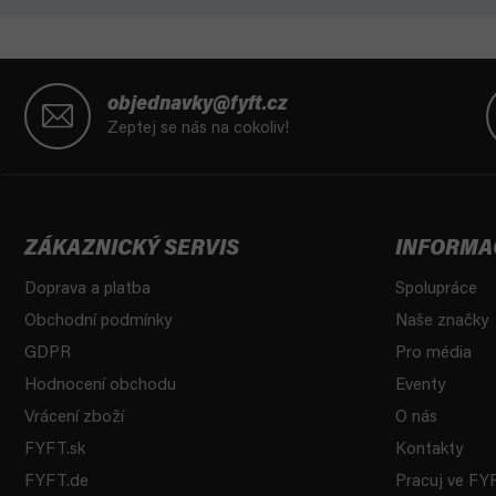
Z
á
objednavky@fyft.cz
p
Zeptej se nás na cokoliv!
a
t
í
ZÁKAZNICKÝ SERVIS
INFORMA
Doprava a platba
Spolupráce
Obchodní podmínky
Naše značky
GDPR
Pro média
Hodnocení obchodu
Eventy
Vrácení zboží
O nás
FYFT.sk
Kontakty
FYFT.de
Pracuj ve FY