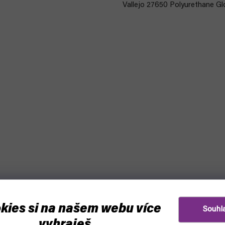
Vallejo 27650 Polyurethane Glo
kies si na našem webu více
Souhl