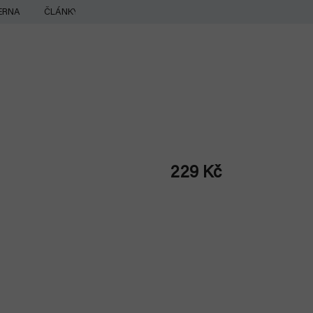
ERNA
ČLÁNKY
229 Kč
Měrná
cena: