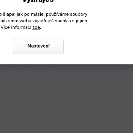
vyhraješ
 šlapal jak po másle, používáme soubory
házením webu vyjadřuješ souhlas s jejich
 Více informací
zde
.
Nastavení
 tenký film, který zakonzervuje nabarvenou miniaturu a chrání