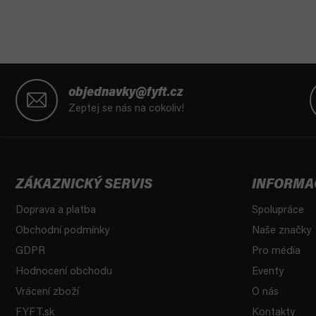
Z
á
objednavky@fyft.cz
p
Zeptej se nás na cokoliv!
a
t
í
ZÁKAZNICKÝ SERVIS
INFORMA
Doprava a platba
Spolupráce
Obchodní podmínky
Naše značky
GDPR
Pro média
Hodnocení obchodu
Eventy
Vrácení zboží
O nás
FYFT.sk
Kontakty