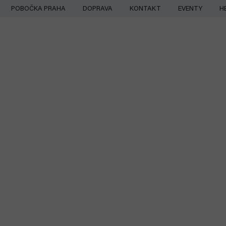
Přejít
POBOČKA PRAHA
DOPRAVA
KONTAKT
EVENTY
H
na
obsah