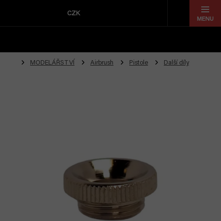
Přejít
na
CZK
obsah
MODELÁŘSTVÍ
Airbrush
Pistole
Další díly