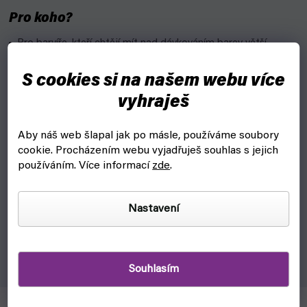
Pro koho?
Pro barvíře, kteří chtějí mít nad dávkováním barev větší
kontrolu.
S cookies si na našem webu více
Vlastnosti:
vyhraješ
Výrobce: Harder & Steenbeck
1,5ml
Aby náš web šlapal jak po másle, používáme soubory
cookie.
Procházením webu vyjadřuješ souhlas s jejich
používáním. Více informací
zde
.
DOPLŇKOVÉ PARAMETRY
Další náhradní díly pro Airbrush
Nastavení
Kategorie
:
pistole
EAN
:
4039868005328
Souhlasím
Položka byla vyprodána…