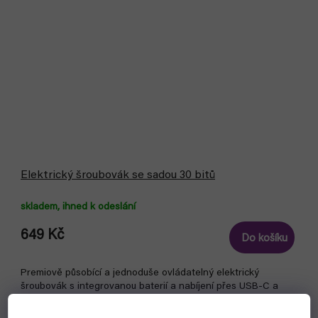
Elektrický šroubovák se sadou 30 bitů
skladem, ihned k odeslání
649 Kč
Do košíku
Premiově působící a jednoduše ovládatelný elektrický
šroubovák s integrovanou baterií a nabíjení přes USB-C a
LED svícením. V balení i se sadou 30 bitů.