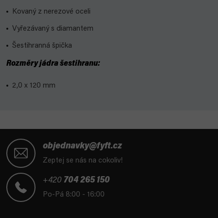
Kovaný z nerezové oceli
Vyřezávaný s diamantem
Šestihranná špička
Rozměry jádra šestihranu:
2,0 x 120 mm
Z
á
objednavky@fyft.cz
p
Zeptej se nás na cokoliv!
a
t
+420
704 265 150
í
Po-Pá 8:00 - 16:00