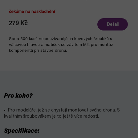
čekáme na naskladnění
279 Kč
Detail
Sada 300 kusů nejpoužívanějších kovových šroubků s
válcovou hlavou a matiček se závitem M2, pro montáž
komponentů při stavbě dronu.
Pro koho?
Pro modeláře, jež se chystají montovat svého drona. S
kvalitním šroubovákem je to ještě více radosti.
Specifikace: