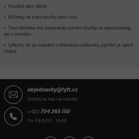
Vhodné jako dárek.
Klíčenky ve tvaru kostky jsou cool.
Tato klíčenka má doopravdy systém kostky na speedcubing,
jen v menším
I přesto, že se nejedná o klasickou rubikovku, systém je úplně
stejný
Z
á
objednavky@fyft.cz
p
Zeptej se nás na cokoliv!
a
t
+420
704 265 150
í
Po-Pá 8:00 - 16:00