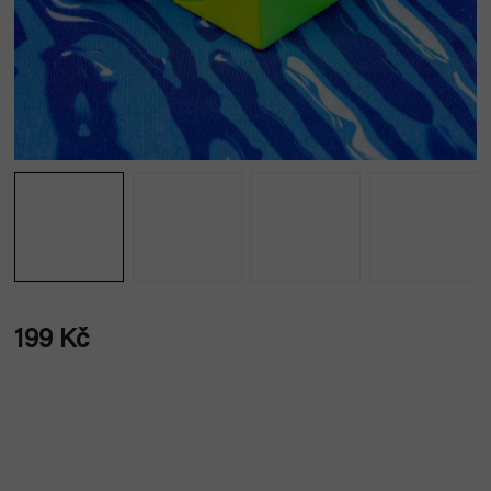
199 Kč
Měrná
cena: