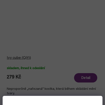
Ivy cube (QiYi)
skladem, ihned k odeslání
279 Kč
Detail
Neproporčně „nařezaná“ kostka, která během skládání mění
tvary.