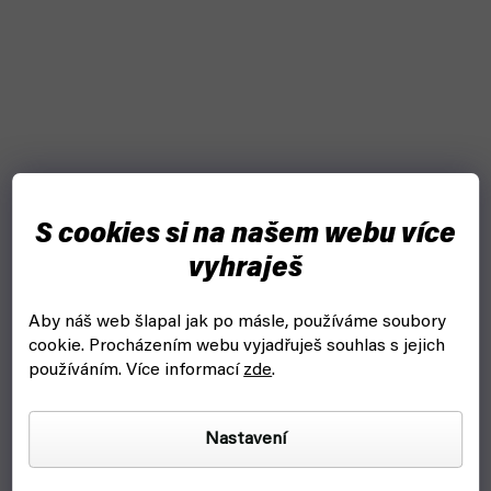
S cookies si na našem webu více
KROM kendama stringy (10 pack)
vyhraješ
skladem, ihned k odeslání
Aby náš web šlapal jak po másle, používáme soubory
299 Kč
cookie.
Procházením webu vyjadřuješ souhlas s jejich
Detail
používáním. Více informací
zde
.
Sada 10 barevných stringů na kendamu pro ty, kteří už
svůj původní opotřebovali
Nastavení