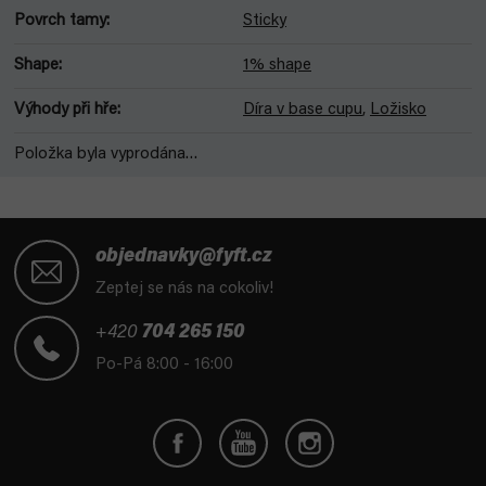
Povrch tamy
:
Sticky
Shape
:
1% shape
Výhody při hře
:
Díra v base cupu
,
Ložisko
Položka byla vyprodána…
Z
á
objednavky@fyft.cz
p
Zeptej se nás na cokoliv!
a
t
+420
704 265 150
í
Po-Pá 8:00 - 16:00