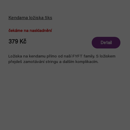
Kendama ložiska 5ks
čekáme na naskladnění
379 Kč
Detail
Ložiska na kendamu přímo od naší FYFT family. S ložiskem
přejdeš zamotávání stringu a dalším komplikacím.
Bestseller