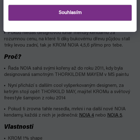
Souhlasím
Pro koho?
Pokud hledáš designovou lunar friendly kendamu za
rozumnou cenu, na které ti díky bukovému dřevu půjdou stall
triky levou zadní, tak je KROM NOIA 4,5,6 přímo pro tebe.
Proč?
Řada NOIA sahá svými kořeny až do roku 2011, kdy byla
designovaná samotným THORKILDEM MAYEM v MS paintu
Nyní přichází s dalším cool vyšperkovaným designem, za
ketrým stojí opět THORKILD MAY, majitel KROMu a světový
freestyle šampion z roku 2014
Pokud ti zrovna tahle nesedla, mrkni i na další nové NOIA
kendamy, každá z nich je jedinečná:
NOIA 4
nebo
NOIA 5
.
Vlastnosti
KROM 1% shape