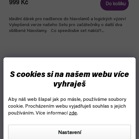
999 Kč
Do košíku
Ideální dárek pro nadšence do hlavolamů a logických výzev!
Vylepšená verze našeho Setu pro začátečníky o další dva
oblíbené hlavolamy. Co speedcube set nabízí?...
Bestseller
S cookies si na našem webu více
vyhraješ
Aby náš web šlapal jak po másle, používáme soubory
cookie.
Procházením webu vyjadřuješ souhlas s jejich
používáním. Více informací
zde
.
Nastavení