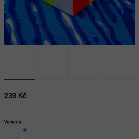
239 Kč
Měrná
cena:
Varianta