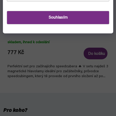
–20 %
Souhlasím
Speedcube set pro začátečníky
skladem, ihned k odeslání
777 Kč
Do košíku
Perfektní set pro začínajícího speedcubera 🔥 V setu najdeš 3
magnetické hlavolamy ideální pro začátečníky, průvodce
speedcubingem, který tě provede od prvního složení až po...
Pro koho?