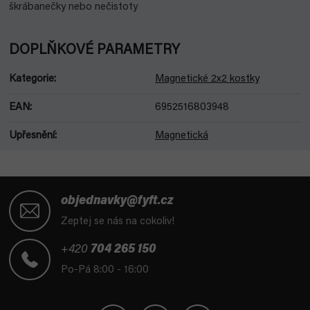
škrábanečky nebo nečistoty
DOPLŇKOVÉ PARAMETRY
Kategorie
:
Magnetické 2x2 kostky
EAN
:
6952516803948
Upřesnění
:
Magnetická
Z
á
objednavky@fyft.cz
p
Zeptej se nás na cokoliv!
a
t
+420
704 265 150
í
Po-Pá 8:00 - 16:00