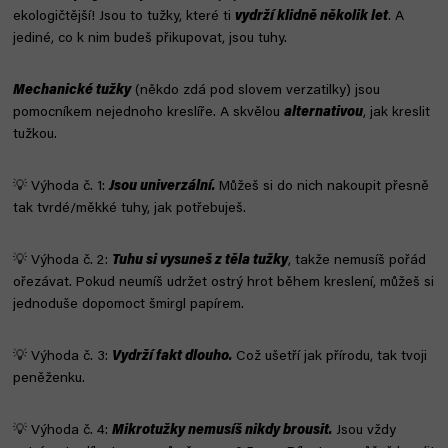
ekologičtější! Jsou to tužky, které ti
vydrží klidně několik let
. A
jediné, co k nim budeš přikupovat, jsou tuhy.
Mechanické tužky
(někdo zdá pod slovem verzatilky) jsou
pomocníkem nejednoho kreslíře. A skvělou
alternativou
, jak kreslit
tužkou.
💡 Výhoda č. 1:
Jsou univerzální.
Můžeš si do nich nakoupit přesně
tak tvrdé/měkké tuhy, jak potřebuješ.
💡 Výhoda č. 2:
Tuhu si vysuneš z těla tužky
, takže nemusíš pořád
ořezávat. Pokud neumíš udržet ostrý hrot během kreslení, můžeš si
jednoduše dopomoct šmirgl papírem.
💡 Výhoda č. 3:
Vydrží fakt dlouho.
Což ušetří jak přírodu, tak tvoji
peněženku.
💡 Výhoda č. 4:
Mikrotužky nemusíš nikdy brousit
.
Jsou vždy