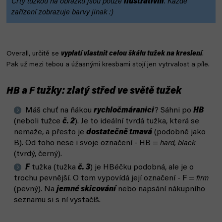
Črty tužkou na obrázku jsou pouze
ilustrativní
. Každé
zařízení zobrazuje barvy jinak :)
Overall, určitě se
vyplatí vlastnit celou škálu tužek na kreslení
.
Pak už mezi tebou a úžasnými kresbami stojí jen vytrvalost a píle.
HB a F tužky: zlatý střed ve světě tužek
Máš chuť na ňákou
rychločmáranici
? Sáhni po
HB
(neboli tužce
č. 2
). Je to ideální tvrdá tužka, která se
nemaže, a přesto je
dostatečně tmavá
(podobně jako
B). Od toho nese i svoje označení - HB =
hard, black
(tvrdý, černý).
F
tužka (tužka
č. 3
) je HBéčku podobná, ale je o
trochu pevnější. O tom vypovídá její označení - F =
firm
(pevný). Na
jemné skicování
nebo napsání nákupního
seznamu si s ní vystačíš.