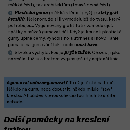
měkká část), tak architektům (tmavá drsná část).
Plastická guma
(měkká stěrací pryž) je
zlatý grál
kreslířů
. Nejenom, že si ji vymodeluješ do tvaru, který
potřebuješ... Vygumovaný grafit totiž zamodeluješ
zpátky a můžeš gumovat dál. Když je kousek plastické
gumy úplně černý, vyhodíš ho a utrhneš si nový. Tahle
guma je na gumování tak trochu
must have
.
Skvělou vychytávkou je
pryž v tužce
. Ořežeš ji jako
normální tužku a hrotem vygumuješ i ty nejtenčí linie.
A gumovat nebo negumovat?
To už je čistě na tobě.
Někdo na gumu nedá dopustit, někdo miluje "raw"
kresbu. Ať půjdeš kteroukoliv cestou, hřích to určitě
nebude.
Další pomůcky na kreslení