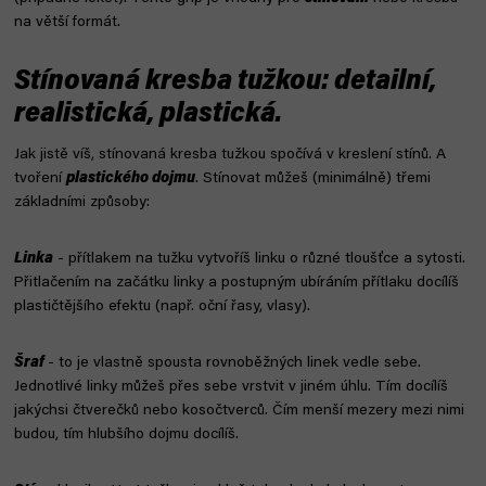
na větší formát.
Stínovaná kresba tužkou: detailní,
realistická, plastická.
Jak jistě víš, stínovaná kresba tužkou spočívá v kreslení stínů. A
tvoření
plastického dojmu
. Stínovat můžeš (minimálně) třemi
základními způsoby:
Linka
- přítlakem na tužku vytvoříš linku o různé tloušťce a sytosti.
Přitlačením na začátku linky a postupným ubíráním přítlaku docílíš
plastičtějšího efektu (např. oční řasy, vlasy).
Šraf
- to je vlastně spousta rovnoběžných linek vedle sebe.
Jednotlivé linky můžeš přes sebe vrstvit v jiném úhlu. Tím docílíš
jakýchsi čtverečků nebo kosočtverců. Čím menší mezery mezi nimi
budou, tím hlubšího dojmu docílíš.