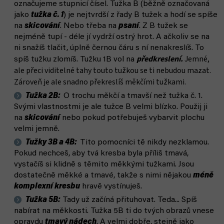
označujeme stupnicí čísel. Tužka B (běžně označovaná
jako
tužka č. 1
) je nejtvrdší z řady B tužek a hodí se spíše
na
skicování
. Nebo třeba na
psaní
. Z B tužek se
nejméně tupí - déle jí vydrží ostrý hrot. A ačkoliv se na
ni snažíš tlačit, úplně černou čáru s ní nenakreslíš. To
předkreslení.
Jemné,
spíš tužku zlomíš. Tužku 1B vol na
ale přeci viditelné tahy touto tužkou se ti nebudou mazat.
Zároveň je ale snadno překreslíš měkčími tužkami.
Tužka 2B:
O trochu měkčí a tmavší než tužka č. 1.
Svými vlastnostmi je ale tužce B velmi blízko. Použij ji
na
skicování
nebo pokud potřebuješ vybarvit plochu
velmi jemně.
Tužky 3B a 4B
:
Tito pomocníci tě nikdy nezklamou.
Pokud nechceš, aby tvá kresba byla příliš tmavá,
vystačíš si klidně s těmito měkkými tužkami. Jsou
dostatečně měkké a tmavé, takže s nimi nějakou
méně
komplexní kresbu
hravě vystínuješ.
Tužka 5B:
Tady už začíná přituhovat. Teda... Spíš
nabírat na měkkosti. Tužka 5B ti do tvých obrazů vnese
opravdu
tmavý nádech
. A velmi dobře, stejně jako