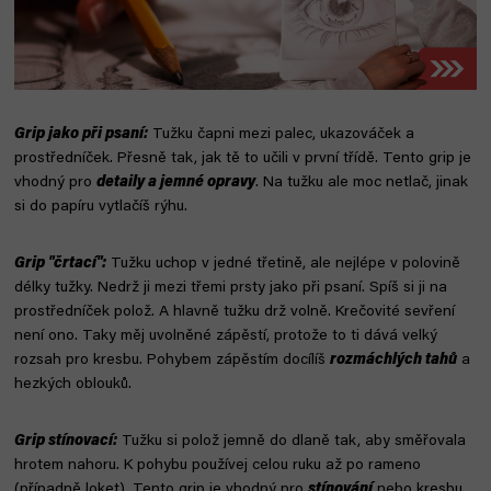
Grip jako při psaní:
Tužku čapni mezi palec, ukazováček a
prostředníček. Přesně tak, jak tě to učili v první třídě. Tento grip je
vhodný pro
detaily a jemné opravy
. Na tužku ale moc netlač, jinak
si do papíru vytlačíš rýhu.
Grip "črtací":
Tužku uchop v jedné třetině, ale nejlépe v polovině
délky tužky. Nedrž ji mezi třemi prsty jako při psaní. Spíš si ji na
prostředníček polož. A hlavně tužku drž volně. Krečovité sevření
není ono. Taky měj uvolněné zápěstí, protože to ti dává velký
rozsah pro kresbu. Pohybem zápěstím docílíš
rozmáchlých tahů
a
hezkých oblouků.
Grip stínovací:
Tužku si polož jemně do dlaně tak, aby směřovala
hrotem nahoru. K pohybu používej celou ruku až po rameno
(případně loket). Tento grip je vhodný pro
stínování
nebo kresbu