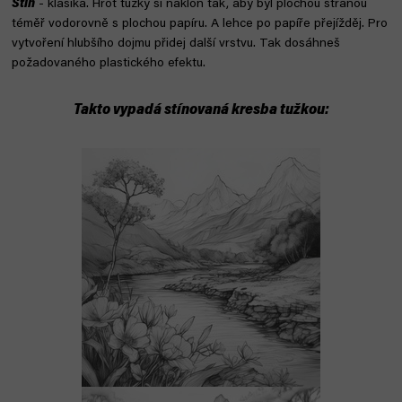
Stín
- klasika. Hrot tužky si nakloň tak, aby byl plochou stranou
téměř vodorovně s plochou papíru. A lehce po papíře přejížděj. Pro
vytvoření hlubšího dojmu přidej další vrstvu. Tak dosáhneš
požadovaného plastického efektu.
Takto vypadá stínovaná kresba tužkou: