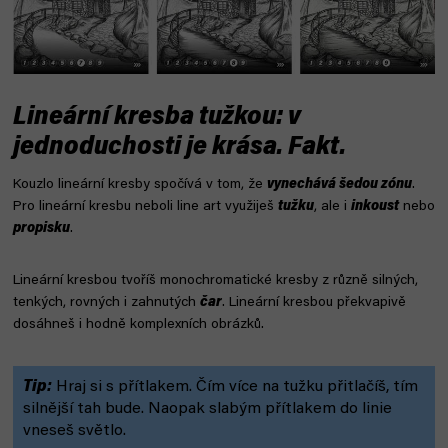
Lineární kresba tužkou: v
jednoduchosti je krása. Fakt.
Kouzlo lineární kresby spočívá v tom, že
vynechává šedou zónu
.
Pro lineární kresbu neboli line art využiješ
tužku
, ale i
inkoust
nebo
propisku
.
Lineární kresbou tvoříš monochromatické kresby z různě silných,
tenkých, rovných i zahnutých
čar
. Lineární kresbou překvapivě
dosáhneš i hodně komplexních obrázků.
Tip:
Hraj si s přítlakem. Čím více na tužku přitlačíš, tím
silnější tah bude. Naopak slabým přítlakem do linie
vneseš světlo.