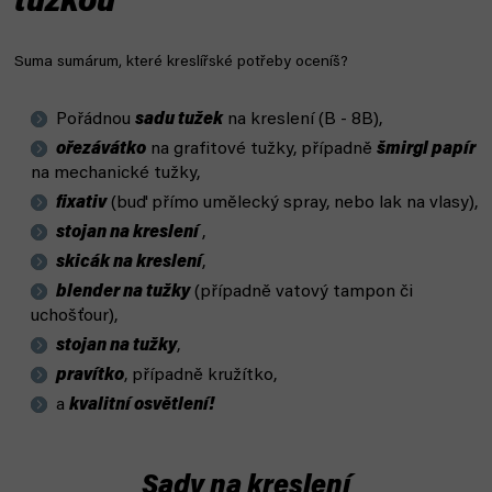
tužkou
Suma sumárum, které kreslířské potřeby oceníš?
Pořádnou
sadu tužek
na kreslení (B - 8B),
ořezávátko
na grafitové tužky, případně
šmirgl papír
na mechanické tužky,
fixativ
(buď přímo umělecký spray, nebo lak na vlasy),
stojan na kreslení
,
skicák na kreslení
,
blender na tužky
(případně vatový tampon či
uchošťour),
stojan na tužky
,
pravítko
, případně kružítko,
a
kvalitní osvětlení!
Sady na kreslení