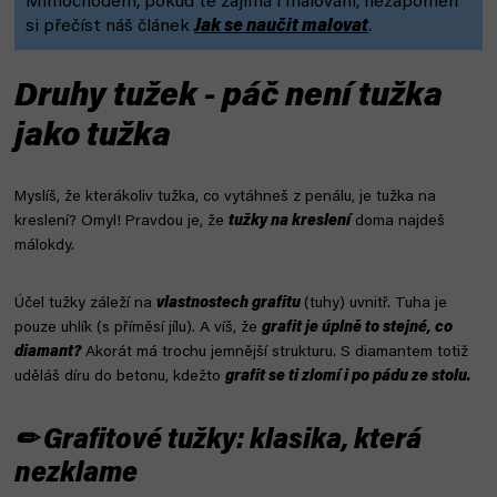
Mimochodem, pokud tě zajímá i malování, nezapomeň
si přečíst náš článek
Jak se naučit malovat
.
Druhy tužek - páč není tužka
jako tužka
Myslíš, že kterákoliv tužka, co vytáhneš z penálu, je tužka na
kreslení? Omyl! Pravdou je, že
tužky na kreslení
doma najdeš
málokdy.
Účel tužky záleží na
vlastnostech grafitu
(tuhy) uvnitř. Tuha je
pouze uhlík (s příměsí jílu). A víš, že
grafit je úplně to stejné, co
diamant?
Akorát má trochu jemnější strukturu. S diamantem totiž
uděláš díru do betonu, kdežto
grafit se ti zlomí i po pádu ze stolu.
✏ Grafitové tužky: klasika, která
nezklame