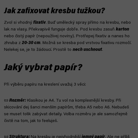
Jak zafixovat kresbu tužkou?
Zvol si vhodný
fixativ
. Buď umělecký spray přímo na kresbu, nebo
lak na vlasy. Překvapivě funguje dobře. Pod kresbu zasuň
karton
nebo čistý papír (nepoužívej noviny). Protřepej fixativ a nanes ho
zhruba z
20-30 cm
. Možná se kresba pod vrstvou fixativu rozmočí.
Nelekej se, je to žádoucí. Prostě to
nech uschnout
.
Jaký vybrat papír?
Při výběru papíru na kreslení uvažuj 3 věci:
📜
Rozměr:
Klasikou je A4. Tu vol na komplexnější kresby. Při
skicování dej šanci menším papírům, třeba A5 nebo A6. Nebudeš
se muset tolik zabývat detaily. Volba rozměru je ale samozřejmě
čistě na tom, jak to feeluješ.
📜
Struktura:
Na kresbu je nejvhodnější
jemný papír
. Ale ne příliš