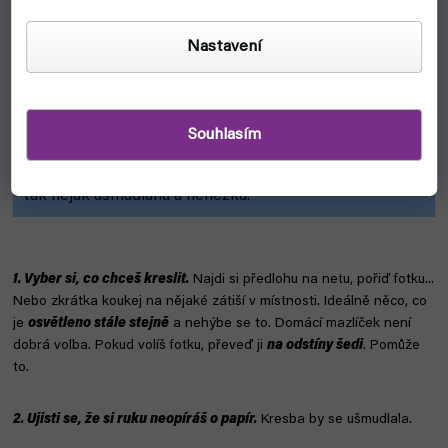
Nastavení
Jak stínovat?
Souhlasím
Nenech se odradit! Stínování, stejně jako vše ostatní,
je
o cviku
. Je jasný, že tvá první stínovaná kresba bude
tak nějak ušmudlaná a nehezká.
1. Vyber si, co chceš kreslit.
Najdi si předlohu na netu, pořiď fotku...
Nebo zkrátka koukej na nějaké zátiší v místnosti. Ideálně něco, co
je
osvětleno stále stejně
a nehýbe se to. Domácí mazlíček není
dobrá volba. Pokud volíš fotku, převeď ji
na odstíny šedi
. Pomůže
to.
2. Ujisti se, že si ruku neopíráš o papír.
Kresba by se ušmudlala.