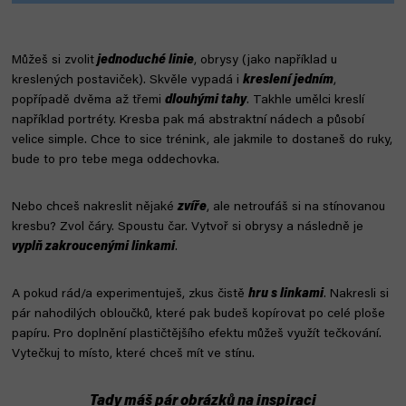
Můžeš si zvolit
jednoduché linie
, obrysy (jako například u
kreslených postaviček). Skvěle vypadá i
kreslení jedním
,
popřípadě dvěma až třemi
dlouhými tahy
. Takhle umělci kreslí
například portréty. Kresba pak má abstraktní nádech a působí
velice simple. Chce to sice trénink, ale jakmile to dostaneš do ruky,
bude to pro tebe mega oddechovka.
Nebo chceš nakreslit nějaké
zvíře
, ale netroufáš si na stínovanou
kresbu? Zvol čáry. Spoustu čar. Vytvoř si obrysy a následně je
vyplň zakroucenými linkami
.
A pokud rád/a experimentuješ, zkus čistě
hru s linkami
. Nakresli si
pár nahodilých obloučků, které pak budeš kopírovat po celé ploše
papíru. Pro doplnění plastičtějšího efektu můžeš využít tečkování.
Vytečkuj to místo, které chceš mít ve stínu.
Tady máš pár obrázků na inspiraci