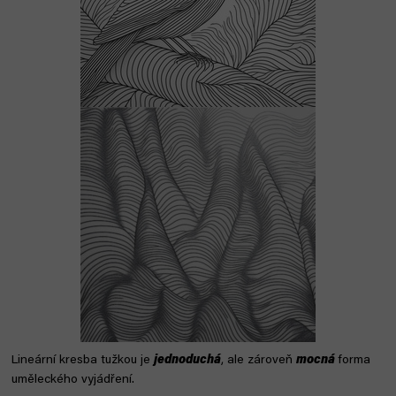
Lineární kresba tužkou je
jednoduchá
, ale zároveň
mocná
forma
uměleckého vyjádření.