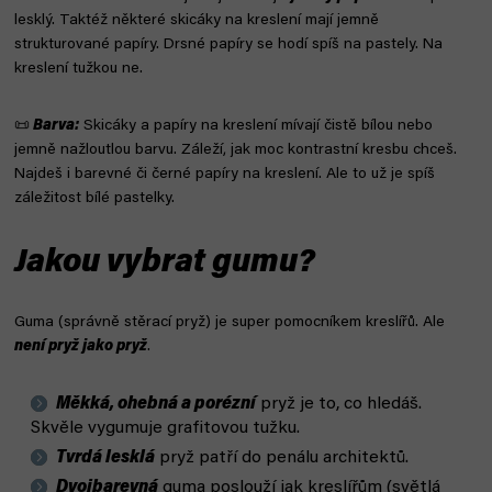
lesklý. Taktéž některé skicáky na kreslení mají jemně
strukturované papíry. Drsné papíry se hodí spíš na pastely. Na
kreslení tužkou ne.
📜
Barva:
Skicáky a papíry na kreslení mívají čistě bílou nebo
jemně nažloutlou barvu. Záleží, jak moc kontrastní kresbu chceš.
Najdeš i barevné či černé papíry na kreslení. Ale to už je spíš
záležitost bílé pastelky.
Jakou vybrat gumu?
Guma (správně stěrací pryž) je super pomocníkem kreslířů. Ale
není pryž jako pryž
.
Měkká, ohebná a porézní
pryž je to, co hledáš.
Skvěle vygumuje grafitovou tužku.
Tvrdá lesklá
pryž patří do penálu architektů.
Dvojbarevná
guma poslouží jak kreslířům (světlá