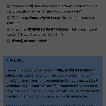
Stanov si
cíl
. Jak chceš kreslit za rok odteď? Co jsi
vždy toužil/a nakreslit, ale nikdy to nevyšlo?
Začni s
jednoduchými tvary
. Kreslení je pouze o
tvarech.
Pracuj s
různými tvrdostmi tužek.
(Jak s nimi začít
kreslit? Dozvíš se o pár řádků níž.)
Neměj strach
z chyb.
💡
Víš, že...
Kreslení je spočívá ve tvoření
linií, bodů a zastínění
ploch
(převážně) suchou metodou, kdežto malování
spočívá v systematickém nanášení barvy v
souvislých
vrstvách
za pomoci štětce? Zjednodušeně: kreslení =
čáry; malování = plocha). Nyní už víš, jaký je rozdíl mezi
kreslením a malováním - a už se nikdy nespleteš.