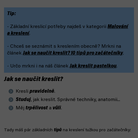
Tip:
- Základní kreslicí potřeby najdeš v kategorii
Malování
a kreslení
.
- Chceš se seznámit s kreslením obecně? Mrkni na
článek
Jak se naučit kreslit? 10 tipů pro začátečníky
.
- Určo mrkni i na náš článek
Jak kreslit pastelkou
.
Jak se naučit kreslit?
Kresli
pravidelně
.
Studuj
, jak kreslit. Správné techniky, anatomii...
Měj
trpělivost
a
vůli
.
Tady máš pár základních
tipů
na kreslení tužkou pro začátečníky: