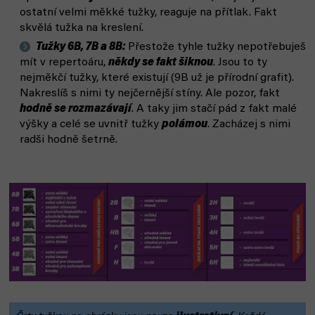
ostatní velmi měkké tužky, reaguje na přítlak. Fakt
skvělá tužka na kreslení.
Tužky 6B, 7B a 8B:
Přestože tyhle tužky nepotřebuješ
mít v repertoáru,
někdy se fakt šiknou
. Jsou to ty
nejměkčí tužky, které existují (9B už je přírodní grafit).
Nakreslíš s nimi ty nejčernější stíny. Ale pozor, fakt
hodně se rozmazávají
. A taky jim stačí pád z fakt malé
výšky a celé se uvnitř tužky
polámou
. Zacházej s nimi
radši hodně šetrně.