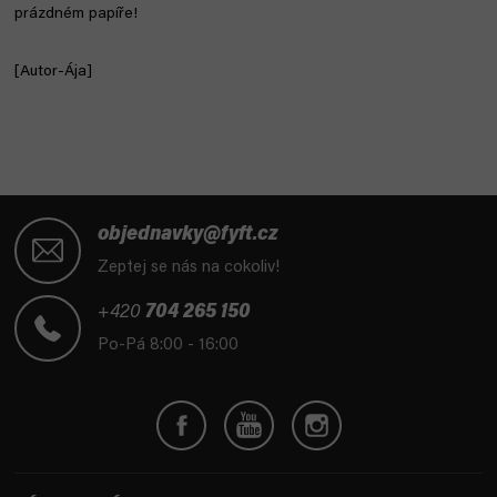
prázdném papíře!
[Autor-Ája]
Z
á
objednavky@fyft.cz
p
Zeptej se nás na cokoliv!
a
t
+420
704 265 150
í
Po-Pá 8:00 - 16:00