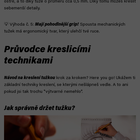
ostré, a to díky tuze o průměru cca 0,5 mm. Díky tomu můžeš kreslit
sebemenší detaily.
💡 Výhoda č. 5:
Mají pohodlnější grip!
Spousta mechanických
tužek má ergonomický tvar, který ulehčí tvé ruce.
Průvodce kreslicími
technikami
Návod na kreslení tužkou
krok za krokem? Here you go! Ukážem ti
základní techniky kreslení, se kterými nešlápneš vedle. A to ani
pokud jsi tak trochu "výtvarné nemehlo".
Jak správně držet tužku?