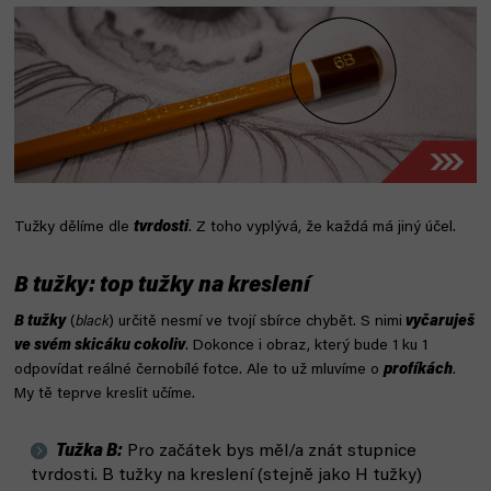
Tužky dělíme dle
tvrdosti
. Z toho vyplývá, že každá má jiný účel.
B tužky: top tužky na kreslení
B tužky
(
black
) určitě nesmí ve tvojí sbírce chybět. S nimi
vyčaruješ
ve svém skicáku cokoliv
. Dokonce i obraz, který bude 1 ku 1
odpovídat reálné černobílé fotce. Ale to už mluvíme o
profíkách
.
My tě teprve kreslit učíme.
Tužka B:
Pro začátek bys měl/a znát stupnice
tvrdosti. B tužky na kreslení (stejně jako H tužky)