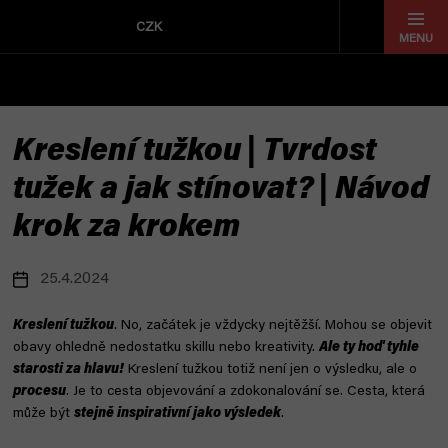
Přejít
na
CZK
obsah
Kreslení tužkou | Tvrdost
tužek a jak stínovat? | Návod
krok za krokem
25.4.2024
Kreslení tužkou
. No, začátek je vždycky nejtěžší. Mohou se objevit
obavy ohledně nedostatku skillu nebo kreativity.
Ale ty hoď tyhle
starosti za hlavu!
Kreslení tužkou totiž není jen o výsledku, ale o
procesu
. Je to cesta objevování a zdokonalování se. Cesta, která
může být
stejně inspirativní jako výsledek
.