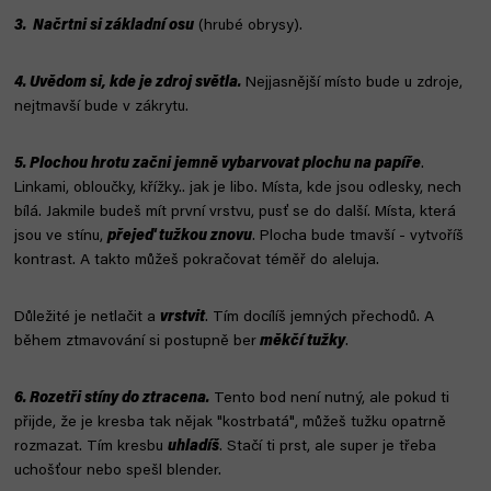
3. Načrtni si základní osu
(hrubé obrysy).
4. Uvědom si, kde je zdroj světla.
Nejjasnější místo bude u zdroje,
nejtmavší bude v zákrytu.
5. Plochou hrotu začni jemně vybarvovat plochu na papíře
.
Linkami, obloučky, křížky.. jak je libo. Místa, kde jsou odlesky, nech
bílá. Jakmile budeš mít první vrstvu, pusť se do další. Místa, která
jsou ve stínu,
přejeď tužkou znovu
. Plocha bude tmavší - vytvoříš
kontrast. A takto můžeš pokračovat téměř do aleluja.
Důležité je netlačit a
vrstvit
. Tím docílíš jemných přechodů. A
během ztmavování si postupně ber
měkčí tužky
.
6. Rozetři stíny do ztracena.
Tento bod není nutný, ale pokud ti
přijde, že je kresba tak nějak "kostrbatá", můžeš tužku opatrně
rozmazat. Tím kresbu
uhladíš
. Stačí ti prst, ale super je třeba
uchošťour nebo spešl blender.