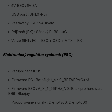
5V BEC : 5V 3A
USB port : SH1.0 4-pin
Vestavěný ESC : 5A trvalý
Přijímač (RX) : Sériový ELRS 2.4G
Verze 5IN1
: FC + ESC + OSD + VTX + RX
Elektronický regulátor rychlosti (ESC)
Vstupní napětí : 1S
Firmware FC : Betaflight_4.5.0_BETAFPVG473
Firmware ESC : A_X_5_96KHz_V0.19.hex pro hardware
BB51 Bluejay
Podporované signály
: D-shot300, D-shot600