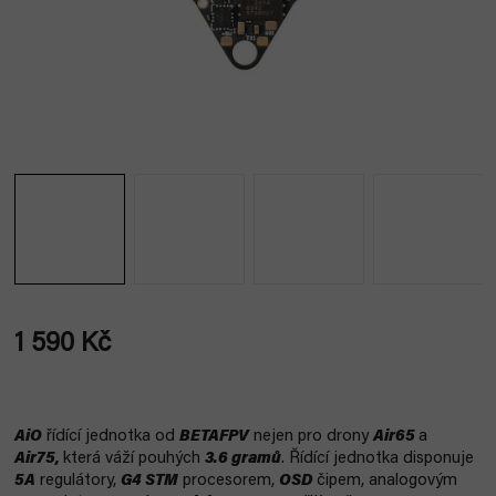
1 590 Kč
Měrná
cena:
AiO
řídící jednotka od
BETAFPV
nejen pro drony
Air65
a
Air75,
která váží pouhých
3.6 gramů
. Řídící jednotka disponuje
5A
regulátory,
G4 STM
procesorem,
OSD
čipem, analogovým