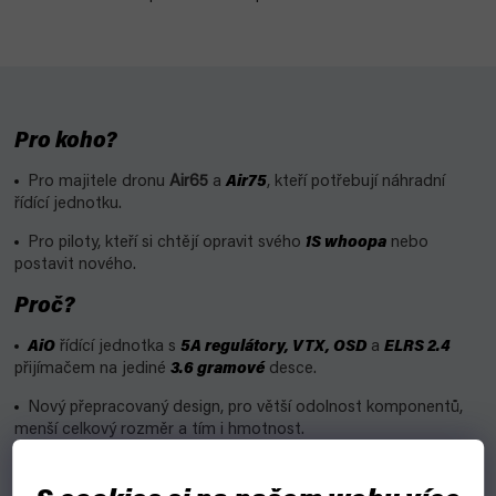
Pro koho?
Pro majitele dronu
Air65
a
Air75
, kteří potřebují náhradní
řídící jednotku.
Pro piloty, kteří si chtějí opravit svého
1S whoopa
nebo
postavit nového.
Proč?
AiO
řídící jednotka s
5A regulátory, VTX, OSD
a
ELRS 2.4
přijímačem na jediné
3.6 gramové
desce.
Nový přepracovaný design, pro větší odolnost komponentů,
menší celkový rozměr a tím i hmotnost.
Řídící jednotka využívající procesor
STM32G473CEU6
, který
přináší 55% zvýšení výpočetního výkonu, čímž předčí F411.