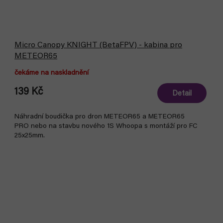
Micro Canopy KNIGHT (BetaFPV) - kabina pro
METEOR65
čekáme na naskladnění
139 Kč
Detail
Náhradní boudička pro dron METEOR65 a METEOR65
PRO nebo na stavbu nového 1S Whoopa s montáží pro FC
25x25mm.