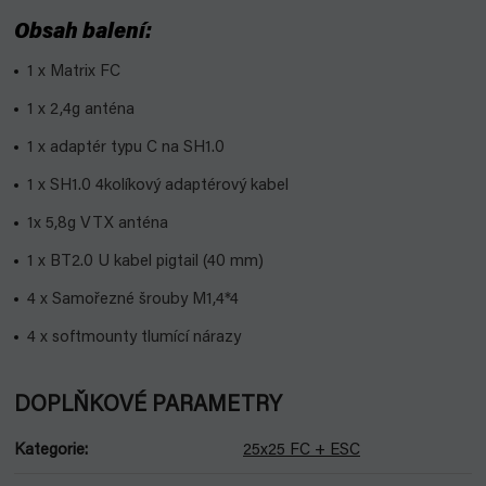
Obsah balení:
1 x Matrix FC
1 x 2,4g anténa
1 x adaptér typu C na SH1.0
1 x SH1.0 4kolíkový adaptérový kabel
1x 5,8g VTX anténa
1 x BT2.0 U kabel pigtail (40 mm)
4 x Samořezné šrouby M1,4*4
4 x softmounty tlumící nárazy
DOPLŇKOVÉ PARAMETRY
Kategorie
:
25x25 FC + ESC