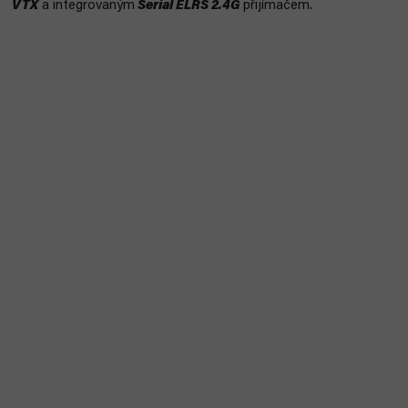
VTX
a integrovaným
Serial ELRS 2.4G
přijímačem.