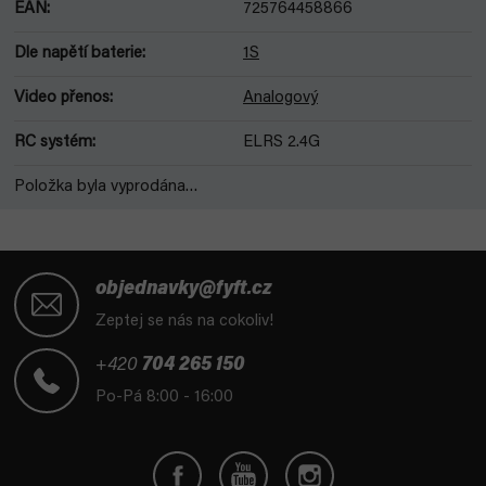
EAN
:
725764458866
Dle napětí baterie
:
1S
Video přenos
:
Analogový
RC systém
:
ELRS 2.4G
Položka byla vyprodána…
Z
á
objednavky@fyft.cz
p
Zeptej se nás na cokoliv!
a
t
+420
704 265 150
í
Po-Pá 8:00 - 16:00