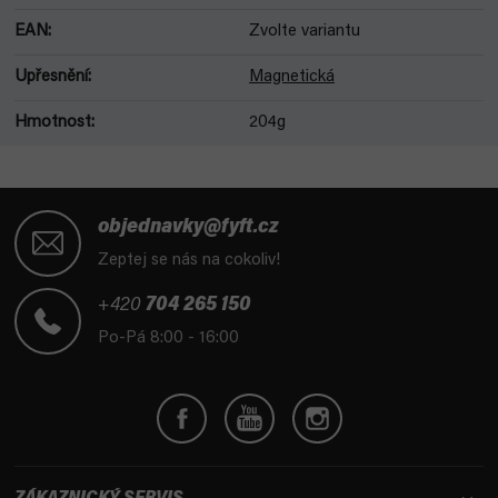
EAN
:
Zvolte variantu
Upřesnění
:
Magnetická
Hmotnost
:
204g
Z
á
objednavky@fyft.cz
p
Zeptej se nás na cokoliv!
a
t
+420
704 265 150
í
Po-Pá 8:00 - 16:00