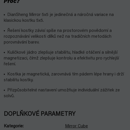
Proč?
DianSheng Mirror 5x5 je jedinečná a náročná variace na
klasickou kostku 5x5.
Řešení kostky závisí spíše na prostorovém povědomí a
rozpoznávání velikosti dílků než na tradičních metodách
porovnávání barev.
Kuličkové jádro zlepšuje stabilitu, hladké otáčení a silnější
magnetizaci, čímž zlepšuje kontrolu a efektivitu pro rychlejší
řešení.
Kostka je magnetická, zarovnává tím pádem lépe hrany i drží
stabilitu kostky.
Přizpůsobitelné nastavení umožňuje individuální zážitek ze
solvů.
DOPLŇKOVÉ PARAMETRY
Kategorie
:
Mirror Cube