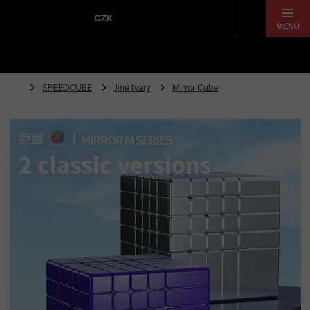
Přejít
na
CZK
obsah
SPEEDCUBE
Jiné tvary
Mirror Cube