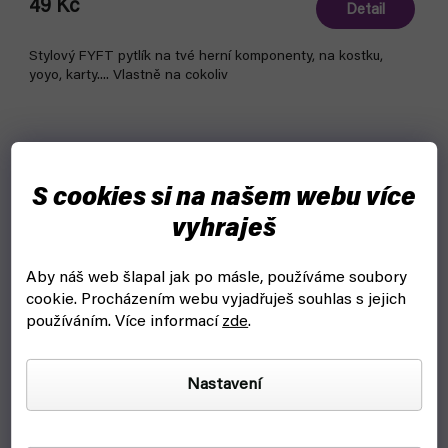
49 Kč
Detail
Stylový FYFT pytlík na tvé herní komponenty, na kostku,
yoyo, karty.... Vlastně na cokoliv
Bestseller
S cookies si na našem webu více
vyhraješ
Aby náš web šlapal jak po másle, používáme soubory
cookie.
Procházením webu vyjadřuješ souhlas s jejich
používáním. Více informací
zde
.
Nastavení