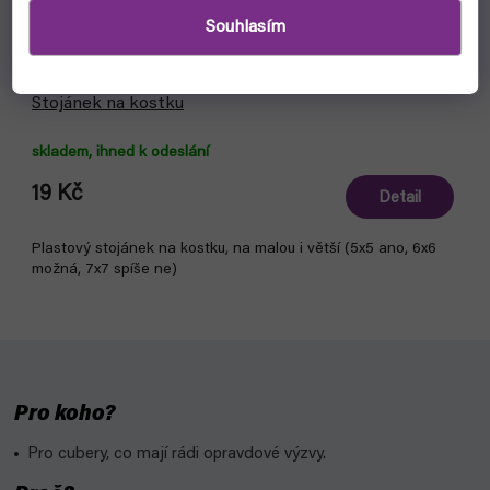
Souhlasím
Stojánek na kostku
skladem, ihned k odeslání
19 Kč
Detail
Plastový stojánek na kostku, na malou i větší (5x5 ano, 6x6
možná, 7x7 spíše ne)
Pro koho?
Pro cubery, co mají rádi opravdové výzvy.